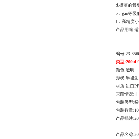
d.极薄的管
等级
e．gao
f．高精度
产品用途
:
编号
:23-356
类型
:200u
颜色
:透明
形状
:半裙边
材质
:进口P
灭菌情况
:
包装类型
:
包装数量
:1
产品描述
:2
产品名称
:2