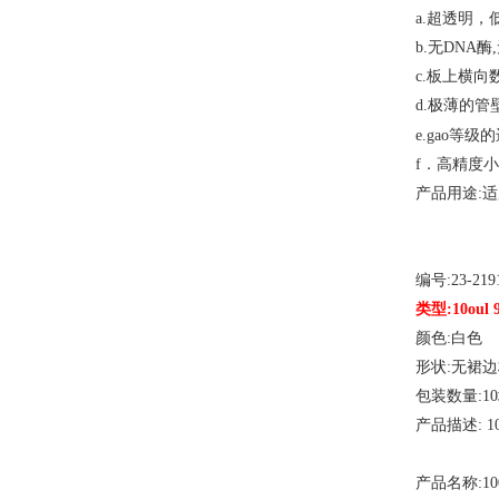
a.超透明，
b.无DNA酶
c.板上横
d.极薄的管
等级的
e.gao
f．高精度
产品用途
:
编号
:23-21
类型
:10ou
颜色
:白色
形状
:无裙
包装数量
:1
产品描述
: 
产品名称
:1