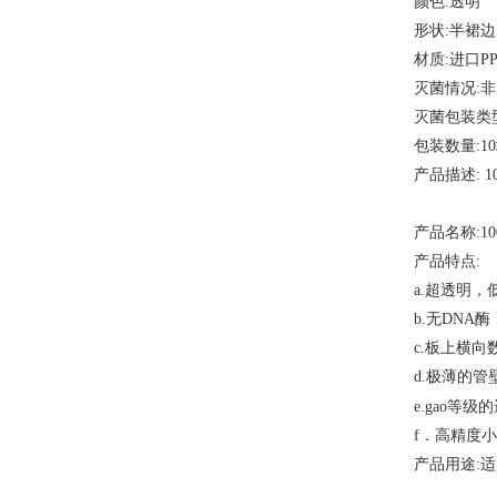
颜色
:透明
形状
:半裙边
材质
:进口P
灭菌情况
:非
灭菌包装类
包装数量
:1
产品描述
: 
产品名称
:1
产品特点
:
a.超透明，
b.无DNA
c.板上横
d.极薄的
等级的
e.gao
f．高精度
产品用途
: