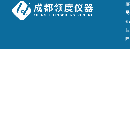
推
见
©
技
陆