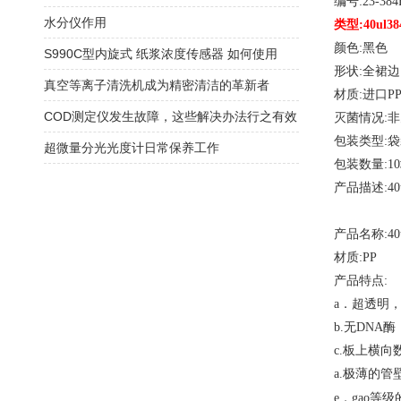
编号
:23-384
水分仪作用
类型
:40ul
颜色
:黑色
S990C型内旋式 纸浆浓度传感器 如何使用
形状
:全裙边
真空等离子清洗机成为精密清洁的革新者
材质
:进口P
COD测定仪发生故障，这些解决办法行之有效
灭菌情况
:
包装类型
:
超微量分光光度计日常保养工作
包装数量
:1
产品描述
:4
产品名称
:4
材质
:PP
产品特点
:
a．超透明
b.无DNA
c.板上横
a.极薄的管
等级
e．gao