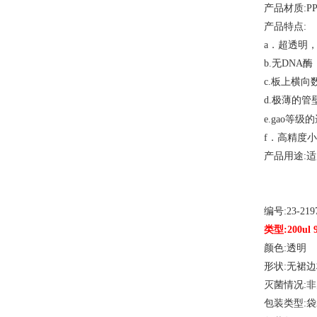
产品材质
:P
产品特点
:
a．超透明
b.无DNA
c.板上横
d.极薄的管
等级的
e.gao
f．高精度
产品用途
:
编号
:23-219
类型
:200u
颜色
:透明
形状
:无裙边
灭菌情况
:
包装类型
: