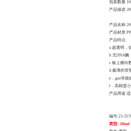
包装数量
:1
产品描述
:2
产品名称
:2
产品材质
:P
产品特点
:
a.超透明，
b.无DNA
c.板上横
d.极薄的管
等级
e．gao
f．高精度
产品用途
:
编号
:23-357
类型
: 10o