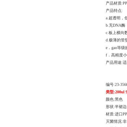
产品材质
:P
产品特点
:
a.超透明，
b.无DNA
c.板上横
d.极薄的
等级
e．gao
f．高精度
产品用途
:
编号
:23-356
类型
:200u
颜色
:黑色
形状
:半裙边
材质
:进口P
灭菌情况
: