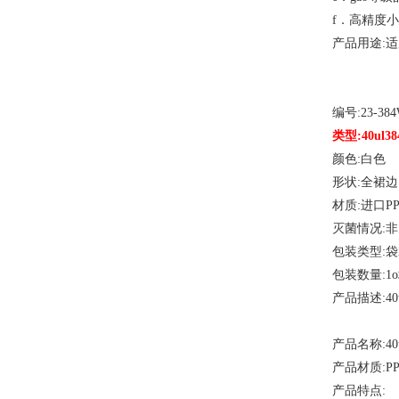
f．高精度
产品用途
:
编号
:23-38
类型
:40ul
颜色
:白色
形状
:全裙边
材质
:进口P
灭菌情况
:
包装类型
:
包装数量
:1
产品描述
:4
产品名称
:4
产品材质
:P
产品特点
: