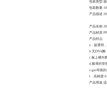
包装类型
:
包装数量
:1
产品描述
:2
产品名称
:2
产品材质
:P
产品特点
:
a．超透明
b.无DNA
c.板上横
d.极薄的管
等级的
e.gao
f．高精度
产品用途
: