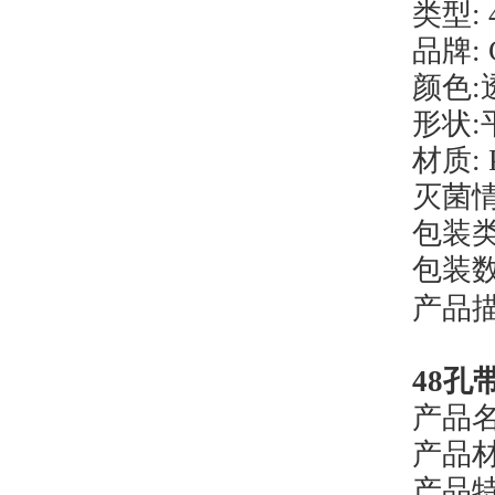
类型
: 
品牌
:
颜色
:
形状
:
材质
:
灭菌
包装
包装
产品
48
孔
产品
产品
产品