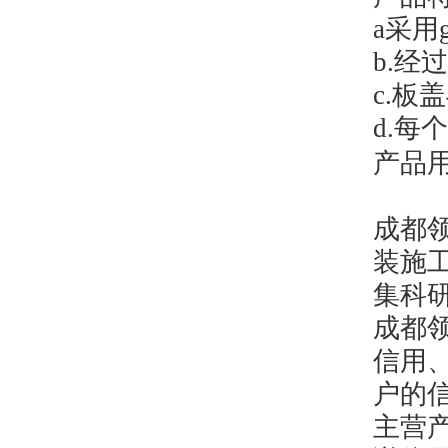
a
采用g
b.
经过
c.
板盖
d.
每个
产品
成都
装施
集科
成都
信用
户的
主营