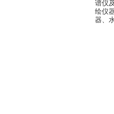
谱仪
绘仪
器、