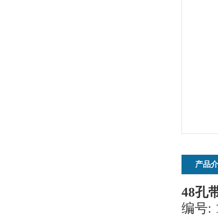
产品
48
孔
编号
: