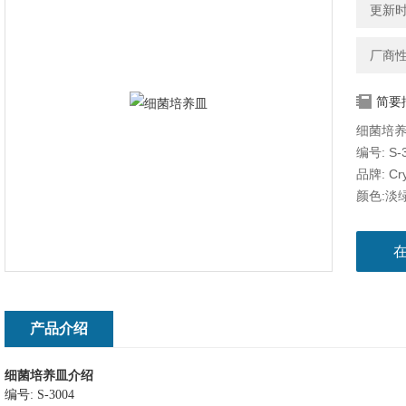
更新时间
厂商
简要
细菌培
编号: S-
品牌: Cry
颜色:淡
形状:圆
尺寸: 60
材质: PS
灭菌情况
包装类型
包装数里:
产品介绍
产品描述
细菌培养皿
介绍
编号
: S-3004