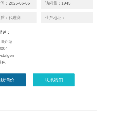
：2025-06-05
访问量：1945
性质：代理商
生产地址：
描述：
养皿介绍
3004
stalgen
绿色
形
X 15mm
在线询价
联系我们
:灭菌
:袋装
 20支/包，25包/箱
:产品原料来自植物淀粉，可生 物降解，绿色环保