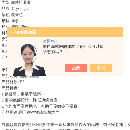
类型
:
细菌培养皿
品牌
: Crystalgen
颜色
:
淡绿色
形状
:
圆形
尺寸
: 60X 15mm
材质
: PS
灭菌情况
:
灭菌
欢迎您！
包装类型
:
袋装
来自局域网的朋友！有什么可以帮
包装数里
: 20
支
包，
包
箱
助您的吗？
/
25
/
*
产品描述
:
产品原料来自植物淀粉，
可生 物降解，绿色环保
细菌培养皿
说明
产品名称
:
细菌培养皿
产品材质
: PS .
产品特点
:
a.
超透明，更易于观察
b.
薄的底部设计，降低边缘效应
c.
内外表面高度抛光，有助于显微镜下观察
产品用途
:
用于微生物或细菌培养
成都领度仪器有限公司多年来一直从事仪器仪表的代理、销售安装施工