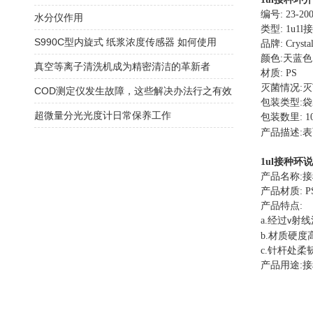
编号
: 23-20
水分仪作用
类型
: 1u1l
接
S990C型内旋式 纸浆浓度传感器 如何使用
品牌
: Crysta
颜色
:
天蓝色
真空等离子清洗机成为精密清洁的革新者
材质
: PS
灭菌情况
:
灭
COD测定仪发生故障，这些解决办法行之有效
包装类型
:
袋
超微量分光光度计日常保养工作
包装数里
: 1
产品描述
:
表
1ul
接种环
说
产品名称
:
接
产品材质
: P
产品特点
:
a.
经过
射线
v
b.
材质硬度
c.
针杆处柔
产品用途
:
接