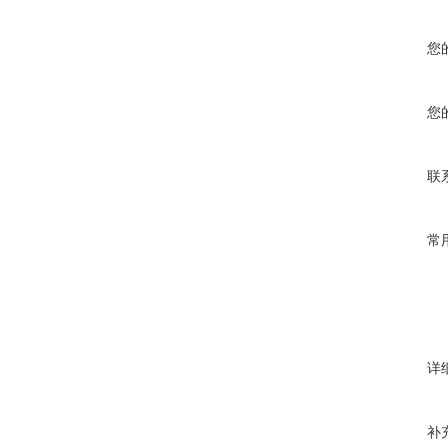
您
您
联
常
详
补