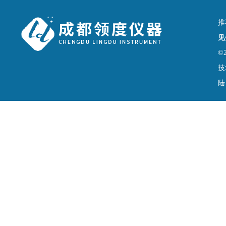
推
见
©
技
陆