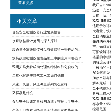
查看更多
我厂自
1998
迅速、安全
目前，我厂
相关文章
KJX-II
型冰
适用于冰冻
大容量，快
食品安全检测仪器行业发展报告
全自动独立
水煤浆粘度计范围的深入探讨
先进的程序
声、光双重
高通量冷冻研磨仪可以有效保留一些样品的结构信息
可预设解冻
轻柔的水循
农药残留检测仪在食品加工中的应用有哪些？
的解冻及使
雅玛拓马弗炉成为处理各种材料和化合物的理想选择
可移动的不
配备解冻袋
二氧化碳培养箱气套水套如何选择
加热水箱与
解冻完成，
风速、风量、风压测量系列怎么选择
全不锈钢水
采样器是什么
具有上排水
KJX-II
型冰
食品安全快速定量检测系统：守护舌尖安全的利器
存水量：
95
控温范围；
久等！日本雅马拓等离子清洗机选型指南终于来了