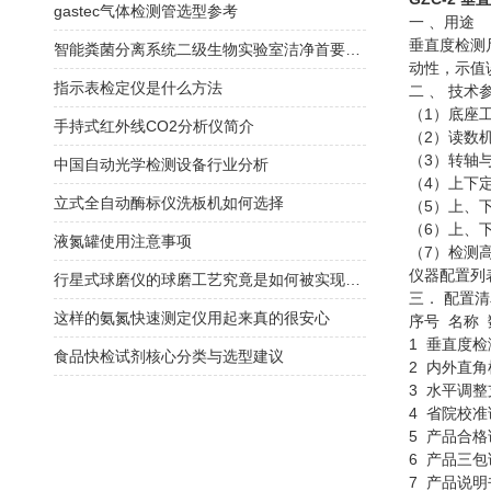
gastec气体检测管选型参考
一
、用途
垂直度检测
智能粪菌分离系统二级生物实验室洁净首要选择
动性，示值
指示表检定仪是什么方法
二
、
技术
1
（
）底座
手持式红外线CO2分析仪简介
2
（
）读数
3
（
）转轴
中国自动光学检测设备行业分析
4
（
）上下
立式全自动酶标仪洗板机如何选择
5
（
）上、
6
（
）上、
液氮罐使用注意事项
7
（
）检测
仪器配置列
行星式球磨仪的球磨工艺究竟是如何被实现的？
三．
配置清
这样的氨氮快速测定仪用起来真的很安心
序号
名称
1
垂直度检
食品快检试剂核心分类与选型建议
2
内外直角
3
水平调整
4
省院校准
5
产品合格
6
产品三包
7
产品说明