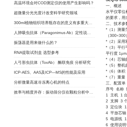
高温环境会对COD测定仪的使用产生影响吗？
一、概述
水平仪零位
超微量分光光度计改变科学研究领域
的要求，用
300ml植物组织培养瓶存在的意义有多重大你知道吗？
二、技术参
*
1
（
）测量
人肺吸虫抗体（Paragonimus Ab）定性说明书
300
300
（
×
*
2
（
）采用
振荡器是用来做什么的？
*
3
（
）平行
RNA提取试剂盒 选型参考
1
m
平行度
μ
*
4
（
）芯轴
人弓形虫抗体（ToxAb） 酶联免疫 分析研究
*
5
（
）整机
*
6
（
）体积
ICP-AES、AAS及ICP—MS的性能及应用
*
7
（
）重量
分析微量高速冷冻离心机的特点
三、配置单
序号
名称
效率与精度并存：振动筛分仪在颗粒分析中的应用
1
1
主机
2
3
支脚
3
定位块
4
平放芯轴
5
电源线
6
使用说明