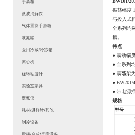
BW101/201
手套箱
振荡幅度 1
微波消解仪
与投入式
气体置换手套箱
全系列均
槽。
液氮罐
特点
医用冷藏/冷冻箱
● 震动幅
离心机
● 全系
● 震荡
旋转粘度计
● BW20
实验室家具
● 带电
定氮仪
规格
型号
耗材/进样针/其他
制冷设备
搅拌/合成/反应设备