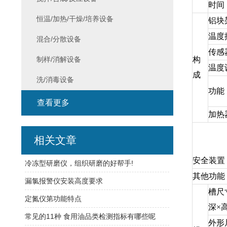
时间
恒温/加热/干燥/培养设备
铝块
温度
混合/分散设备
传感
制样/消解设备
构
温度
成
洗/消毒设备
功能
查看更多
加热
相关文章
安全装置
冷冻型研磨仪，组织研磨的好帮手!
其他功能
漏氯报警仪安装高度要求
槽尺
定氮仪第功能特点
深×
常见的11种 食用油品类检测指标有哪些呢
外形