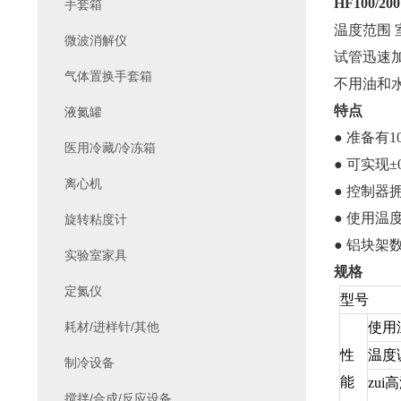
HF100/200
手套箱
温度范围 室
微波消解仪
试管迅速
气体置换手套箱
不用油和
特点
液氮罐
● 准备有
医用冷藏/冷冻箱
● 可实现
离心机
● 控制
● 使用温
旋转粘度计
● 铝块架数
实验室家具
规格
定氮仪
型号
耗材/进样针/其他
使用
性
温度
制冷设备
能
zui
高
搅拌/合成/反应设备