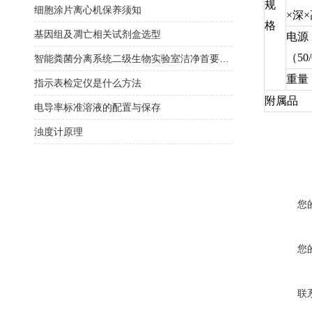
规
细胞涂片离心机保养须知
×深
格
基因组及凋亡相关试剂盒选型
电源
（50
智能粪菌分离系统二级生物实验室洁净首要选择
重量
指示表检定仪是什么方法
附属品
电导率标准溶液的配置与保存
浊度计原理
您
您
联