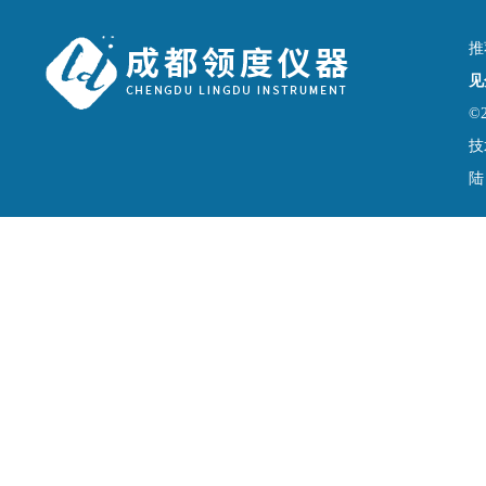
推
见
©
技
陆