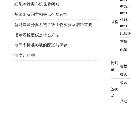
细胞涂片离心机保养须知
有效尺
mm）
基因组及凋亡相关试剂盒选型
外形尺
规格
智能粪菌分离系统二级生物实验室洁净首要选择
mm）
IR
加热
指示表检定仪是什么方法
重量
电导率标准溶液的配置与保存
电源
浊度计原理
附属
棚板
品
棚受
架台
选购
品
其它