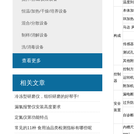
温度到
本体加
恒温/加热/干燥/培养设备
IR
加热
混合/分散设备
马达·
制样/消解设备
构成
传感器
洗/消毒设备
测试孔
查看更多
其他附
控制方
控制
运转机
器
相关文章
附加机
漏电断
冷冻型研磨仪，组织研磨的好帮手!
过升防
安全
漏氯报警仪安装高度要求
装置
自诊断
定氮仪第功能特点
内槽尺
常见的11种 食用油品类检测指标有哪些呢
mm）