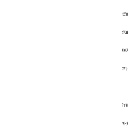
您
您
联
常
详
补