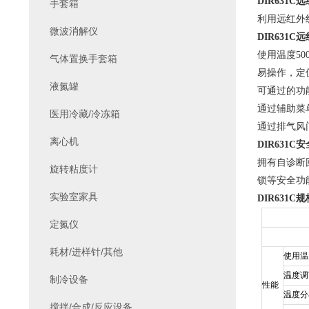
DIR631C
远
手套箱
利用远红外
微波消解仪
DIR631C
远
使用温度50
气体置换手套箱
易操作，定
液氮罐
可通过的功
通过辅助菜
医用冷藏/冷冻箱
通过排气风
离心机
DIR631C
安
拥有自诊断
旋转粘度计
锁等安全功
实验室家具
DIR631C
规
定氮仪
耗材/进样针/其他
使用温
温度调
制冷设备
性能
温度分
搅拌/合成/反应设备