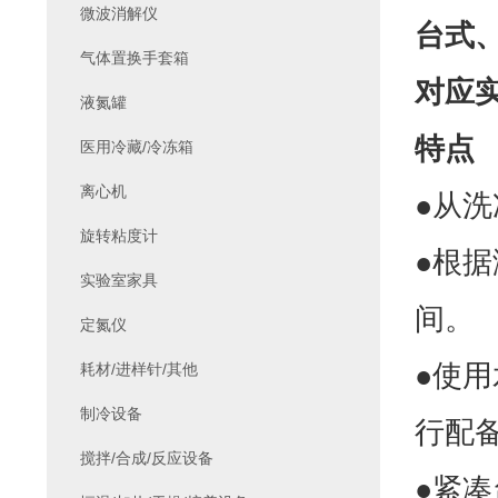
微波消解仪
台式
气体置换手套箱
对应
液氮罐
特点
医用冷藏/冷冻箱
离心机
●从
旋转粘度计
●根
实验室家具
间。
定氮仪
●使
耗材/进样针/其他
制冷设备
行配
搅拌/合成/反应设备
●紧