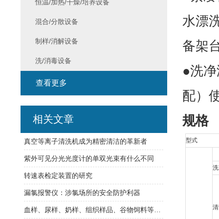
恒温/加热/干燥/培养设备
水漂
混合/分散设备
制样/消解设备
备架
洗/消毒设备
●洗
查看更多
配）
相关文章
规格
型式
真空等离子清洗机成为精密清洁的革新者
紫外可见分光光度计的单双光束有什么不同
洗
转速表检定装置的研究
漏氯报警仪：涉氯场所的安全防护利器
清
血样、尿样、奶样、组织样品、谷物饲料等食品安全荧光定量快速检测系统