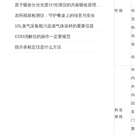
原子吸收分光光度计/光谱仪的共振吸收原理与痕量元素定量分析
性 能
供
农药残留检测仪：守护餐桌上的绿意与安全
洗
10L臭气采集瓶污染源气体采样的重要仪器
热
供
COD消解仪的操作一定要规范
容
指示表检定仪是什么方法
供
外
内
外
内
回
构 造
泵
规 格
门
重