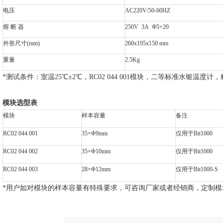
电压
AC220V/50-60HZ
熔 断 器
250V 3A
Ф5×20
外形尺寸(mm)
260x195x150 mm
重量
2.5Kg
*
测试条件：室温25℃±2℃，RC02 044 001模块，二等标准水银温度计，精
模块选型表
模块
样本容量
备注
RC02 044 001
35
×Φ9mm
仅用于Bit1000
RC02 044 002
35
×Φ10mm
仅用于Bit1000
RC02 044 003
28
×Φ12mm
仅用于Bit1000-S
*
用户如对模块的样本容量有特殊要求，可咨询厂家或者经销商，定制模