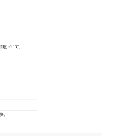
度±0.1℃。
块。