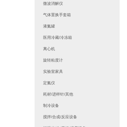
微波消解仪
气体置换手套箱
液氮罐
医用冷藏/冷冻箱
离心机
旋转粘度计
实验室家具
定氮仪
耗材/进样针/其他
制冷设备
搅拌/合成/反应设备