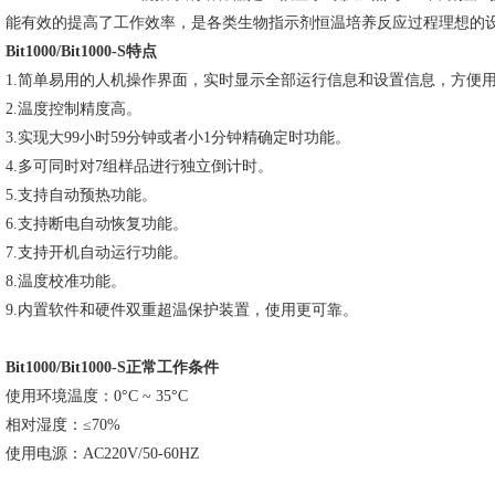
能有效的提高了工作效率，是各类生物指示剂恒温培养反应过程理想的
Bit1000/Bit1000-S
特点
1.
简单易用的人机操作界面，实时显示全部运行信息和设置信息，方便
2.
温度控制精度高。
3.
实现大99小时59分钟或者小1分钟精确定时功能。
4.
多可同时对7组样品进行独立倒计时。
5.
支持自动预热功能。
6.
支持断电自动恢复功能。
7.
支持开机自动运行功能。
8.
温度校准功能。
9.
内置软件和硬件双重超温保护装置，使用更可靠。
Bit1000/Bit1000-S
正常工作条件
使用环境温度：0
°
C
~
35
°
C
相对湿度：≤70%
使用电源：AC220V/50-60HZ