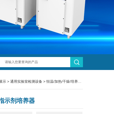
展示
>
通用实验室检测设备
>
恒温/加热/干燥/培养设备
> Bit1000/Bi
指示剂培养器