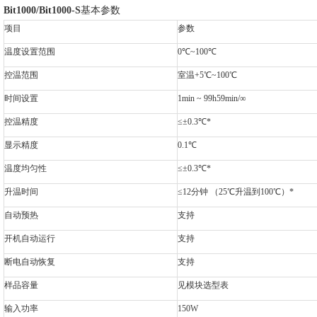
Bit1000/Bit1000-S
基本参数
项目
参数
温度设置范围
0
℃~100℃
控温范围
室温+5℃~100℃
时间设置
1min ~ 99h59min/
∞
控温精度
≤±0.3℃*
显示精度
0.1
℃
温度均匀性
≤±0.3℃*
升温时间
≤12分钟 （25℃升温到100℃）*
自动预热
支持
开机自动运行
支持
断电自动恢复
支持
样品容量
见模块选型表
输入功率
150W