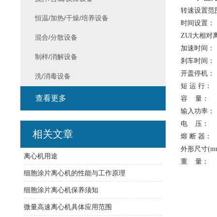
转速设置范
恒温/加热/干燥/培养设备
时间设置：
ZUI
大相
混合/分散设备
加速时间： 
制样/消解设备
刹车时间：
开盖停
洗/消毒设备
短 运
查看更多
容 量： 
输入功
电 压： AC
相关文章
熔 断 器：
外形尺寸(mm
离心机用途
重 量
细胞涂片离心机的性能与工作原理
细胞涂片离心机保养须知
微量高速离心机具体应用范围