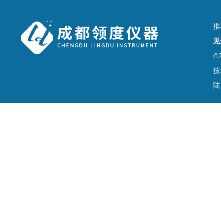
推
见
©
技
陆