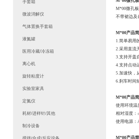
M*00
微孔
手套箱
M*00
微孔板
微波消解仪
不带裙边及
气体置换手套箱
M*00
产品
液氮罐
1.
简单易用
2.
采用直流
医用冷藏/冷冻箱
3.
支持开盖
离心机
4.
支持点动
5.
加速快，从
旋转粘度计
6.
刹车时间短
实验室家具
M*00
产品
定氮仪
使用环境温
耗材/进样针/其他
相对湿度：≤
使用电源：AC1
制冷设备
M*00
产品
搅拌/合成/反应设备