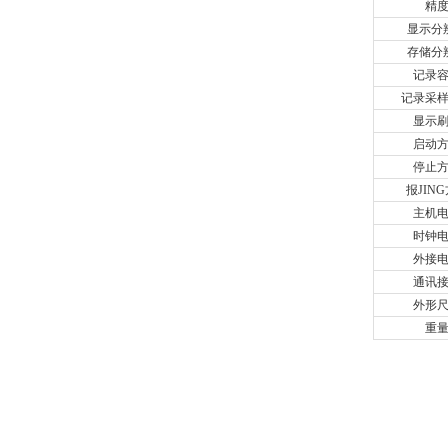
精
显示分
存储分
记录
记录采
显示
启动
停止
报JIN
主机
时钟
外接
通讯
外形
重