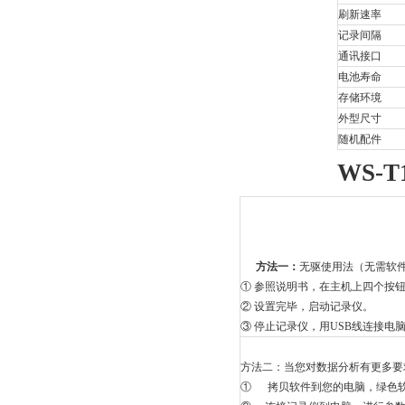
刷新速率
记录间隔
通讯接口
电池寿命
存储环境
外型尺寸
随机配件
WS-T
方法一：
无驱使用法（无需软
①
参照说明书，在主机上四个按
②
设置完毕，启动记录仪。
③
停止记录仪，用USB线连接电
方法二：当您对数据分析有更多要
①
拷贝软件到您的电脑，绿色