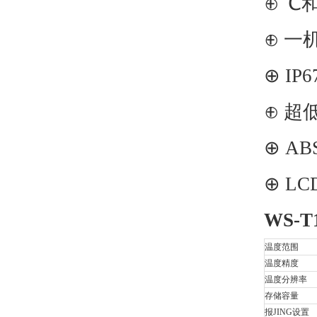
⊕ ℃
⊕ 一
⊕ I
⊕ 超
⊕ A
⊕ L
WS-T
温度范围
温度精度
温度分辨率
存储容量
报JING设置