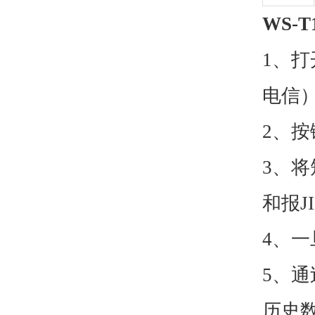
WS-T
1
、打
电信
2
、按
3
、将
和报J
4
、一
5
、通
历史