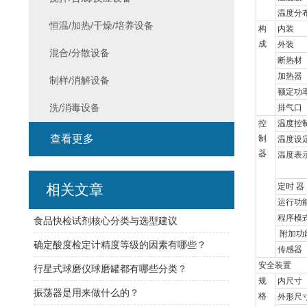
温度分
恒温/加热/干燥/培养设备
构
内装
成
外装
混合/分散设备
断热材
加热器
制样/消解设备
额定功
洗/消毒设备
排气口
控
温度控
查看更多
制
温度设
器
温度表
相关文章
定时
器
运行功
程序模
食品快检试剂核心分类与选型建议
附加功
确定酸度检定计精度等级的因素有哪些？
传感器
安全装置
行星式球磨仪球磨罐都有哪些分类？
规
内尺寸
振荡器是用来做什么的？
格
外形尺