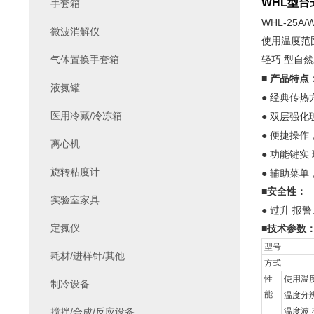
WHL
型台
手套箱
WHL-25A/W
微波消解仪
使用温度范
气体置换手套箱
轻巧
型自然
■
产品特点
液氮罐
●
经典传热
医用冷藏/冷冻箱
●
双层强化
●
便捷操作
离心机
●
功能键实
旋转粘度计
●
辅助菜单
■
安全性：
实验室家具
●
过升
报警
定氮仪
■
技术参数
型号
耗材/进样针/其他
方式
性
使用温
制冷设备
能
温度分
搅拌/合成/反应设备
温度波