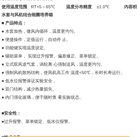
RT+5
65
±1.0
使用温度范围
～
℃
温度分布精度
℃
内容积
水套与风机结合细菌培养箱
■
产品特点：
●
水套加热，微风内循环，温度更均匀。
●
便捷操作，定值运行，自动停
止。
●
功能键实现温度设定。
●
辅助菜单，
实现过升报警、偏差修正、菜单锁定。
●
立式双风道气套，涡轮离
心强制送风，温度更均匀。
●
<50
强制风机散热结构，使风机高工作
温度
℃，长时长寿运行。
●
低水位报警保证实验安全
。
●
双门结构，减少热量损失。
●
内门强化玻璃，便于随时查
看实验状态。
■
安全性：
●
过升报警、菜单锁定、低水位报警。