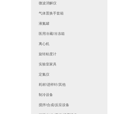
微波消解仪
气体置换手套箱
液氮罐
医用冷藏/冷冻箱
离心机
旋转粘度计
实验室家具
定氮仪
耗材/进样针/其他
制冷设备
搅拌/合成/反应设备