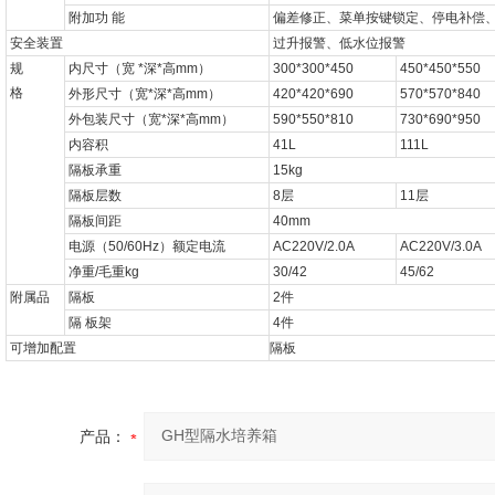
附加功
能
偏差修正、菜单按键锁定、停电补偿
安全装置
过升报警、低水位报警
规
内尺寸（宽
*
深
*
高
mm
）
300*300*450
450*450*550
格
外形尺寸（宽
*
深
*
高
mm
）
420*420*690
570*570*840
外包装尺寸（宽
*
深
*
高
mm
）
590*550*810
730*690*950
内容积
41L
111L
隔板承重
15kg
隔板层数
8
层
11
层
隔板间距
40mm
电源（
50/60Hz
）额定电流
AC220V/2.0A
AC220V/3.0A
净重
/
毛重
kg
30/42
45/62
附属品
隔板
2
件
隔
板架
4
件
可增加配置
隔板
产品：