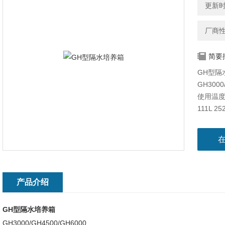
更新时间
厂商
简要
GH型隔
GH3000
使用温度范
111L 25
水套与
产品介绍
GH
型隔水培养箱
GH3000/GH4500/GH6000