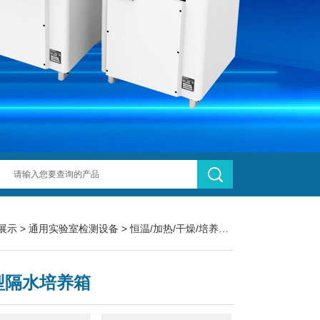
展示
>
通用实验室检测设备
>
恒温/加热/干燥/培养设备
> GH3000 GH
型隔水培养箱