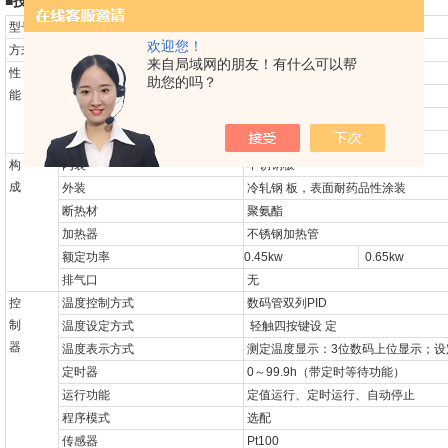
■
技术参数：
型号
GH3000
GH4500
欢迎您！
方式
水套加热
+
双风道强制对流
来自局域网的朋友！有什么可以帮
性
使用温度范围
RT+5
～
65
℃
助您的吗？
能
温度分辨率
0.1
℃
温度波动度
±
0.5
℃
温度分布精度
±
1.0
℃
构
内装
不锈钢板
成
外装
冷轧钢
板，表面耐药品性涂装
断热材
聚氨酯
加热器
不锈钢加热管
额定功率
0.45kw
0.65kw
排气口
无
控
温度控制方式
数码管双列
PID
制
温度设定方式
轻触四按键设
定
器
温度表示方式
测定温度显示：
3
位数码上位显示；设
定时器
0
～
99.9h
（带定时等待功能）
运行功能
定值运行、定时运行、自动停止
程序模式
选配
传感器
Pt100