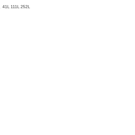
41L 111L 252L