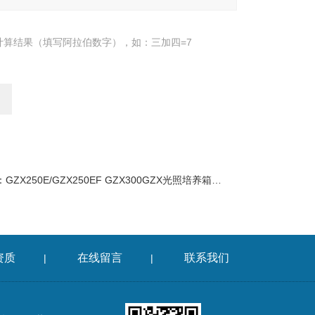
计算结果（填写阿拉伯数字），如：三加四=7
：
GZX250E/GZX250EF GZX300GZX光照培养箱系列
资质
在线留言
联系我们
|
|