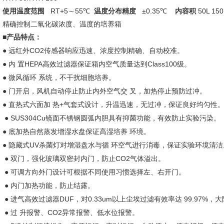
RT+5
55
±0.35
50L 150
使用温度范围
～
℃
温度分布精度
℃
内容积
精确控制二氧化碳浓度、温度的培养箱
■
产品特点：
●
CO2
远红外
传感器响应迅速、浓度控制精确、自动校准。
●
HEPA
Class100
内
置
高效过滤器保证箱内空气质量达到
级。
●
微风循环
系统，不干扰细胞培养。
●
门开启，风机自动停止防止内外空气交
叉，加热停止预防过冲。
●
+
直热式六面加
热
气套式设计，升温迅速，无过冲，保证良好均匀性
● SUS304Cu
镜面不锈钢圆弧内胆具有抑菌功能，有效防止实验污染。
●
底加热自然蒸发增湿水盘保证高湿培养
环境。
●
UV
隐藏式
杀菌灯对增湿盘水与循
环空气进行消毒，保证实验环境清洁
●
CO2
双门，强化玻璃双密封内门，防止
气体溢出。
●
可调方向外门设计可根据不同使用习惯选择左、右开门。
●
内门加热功能，防止结露。
●
DUF
0.33um
99.97%
进气高效过滤器
，对
以上尘埃过滤有效率达
，大
●
CO2
过
升报警、
异常报警、低水位报警。