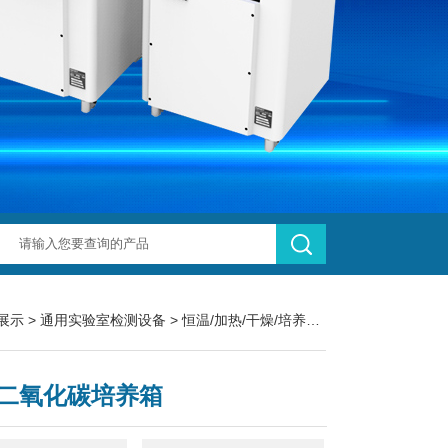
展示
>
通用实验室检测设备
>
恒温/加热/干燥/培养设备
> RYX-50/RY
X二氧化碳培养箱