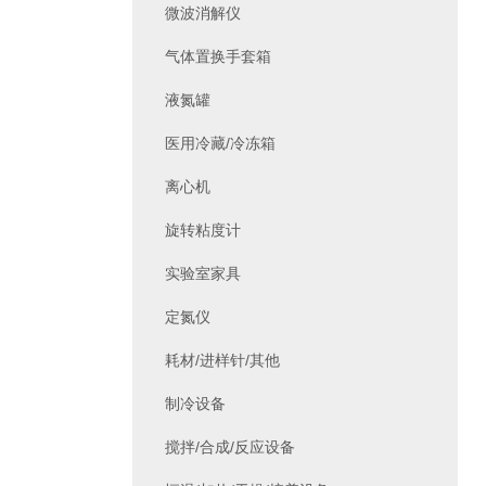
微波消解仪
气体置换手套箱
液氮罐
医用冷藏/冷冻箱
离心机
旋转粘度计
实验室家具
定氮仪
耗材/进样针/其他
制冷设备
搅拌/合成/反应设备