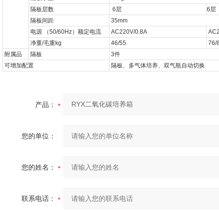
隔板层数
6
层
6
层
隔板间距
35mm
电源
（
50/60Hz
）额定电流
AC220V/0.8A
AC2
净重
/
毛重
kg
46/55
76/
附属品
隔板
3
件
可增加配置
隔板、多气体培养、双气瓶自动切换
产品：
您的单位：
您的姓名：
联系电话：