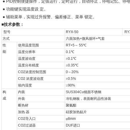
● PID
控制便捷操作，定值运行，定时运行，自动停止，停电记忆、停
●
功能键实现温度设
定。
●
辅助菜单，实现过升报警、偏差修正、菜单
锁定。
■
技术参数：
型号
RYX-50
RYX
方式
六面加热
+
微风循环
+
气套
性
使用温度范围
RT+5
～
55
℃
能
温度分辨率
0.1
℃
温度波动度
±
0.1
℃
温度分布精度
±
0.35
℃
CO2
浓度控制范围
0
～
20%
CO2
浓度波动度
±
0.5%
箱内湿度
≥
90%
构
内装
SUS304Cu
镜面不锈钢
成
外装
冷轧钢板，表面耐药品性涂装
断热材
聚氨酯
加热
器
硅胶加热贴片
CO2
导入口
φ
8mm
CO2
过滤器
DUF
进口