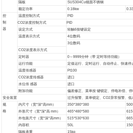
隔板
SUS304Cu
镜面不锈钢
额定功率
0.18kw
0.3
控
温度控制方式
PID
制
CO2
浓度控制方式
PID
器
设定方式
轻触
6
按键设定
温度表示方式
4
位数码
3
位数码
CO2
浓度表示方式
定时器
0
～
9999
分钟（带
定时等待功能）
运行功能
定值运行、定时运行、自动停止、快速停
温度传感器
Pt100
CO2
浓度传感器
进口
水位传
感器
进口
附加功能
偏差修正、菜单按
键锁定、停电补偿、停
安全装置
过升报警、菜单锁定、
CO2
异常报警、低
规
内尺寸（宽
*
深
*
高
mm
）
350*380*380
500
格
外形尺寸（宽
*
深
*
高
mm
）
465*480*580
615
外包装尺寸（宽
*
深
*
高
mm
）
515*530*630
665
内容积
50L
150
隔板承重
15kg