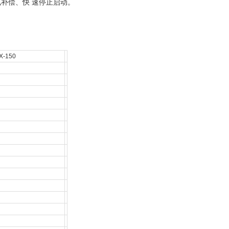
电补偿、快
速停止启动。
-150