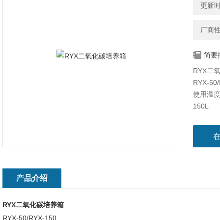
更新时间
厂商
简要
RYX二
RYX-50/
使用温度范
150L
精确控
产品介绍
RYX
二氧化碳培养箱
RYX-50/RYX-150