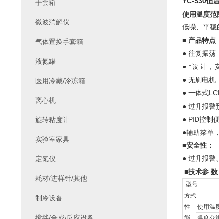
YC-S30
恒
手套箱
使用温度范
微波消解仪
低噪、平稳
■
产品特点
气体置换手套箱
●
往复振荡
液氮罐
●
*设
计，
●
无刷电机
医用冷藏/冷冻箱
●
LC
一体式
离心机
●
过升报警
● PID
旋转粘度计
控制
●
辅助菜单
实验室家具
■
安全性：
●
定氮仪
过升报警
■
技术参
数
耗材/进样针/其他
型号
方式
制冷设备
性
使用温
搅拌/合成/反应设备
能
温度分