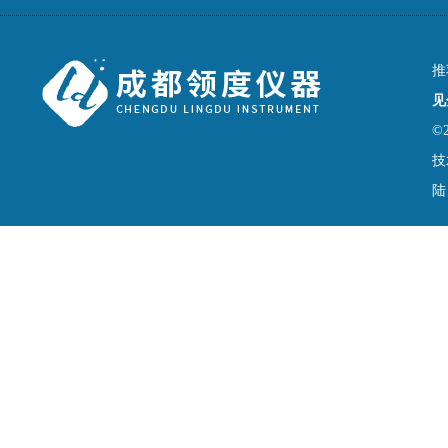
推
见
©
技
陆