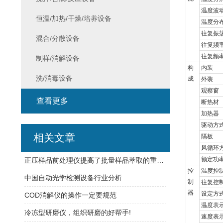
温度波
恒温/加热/干燥/培养设备
温度分
往复振
混合/分散设备
往复频
往复频
制样/消解设备
构
内装
洗/消毒设备
成
外装
观察窗
查看更多
断热材
加热器
驱动方
相关文章
隔板
风循环
额定功
正压样品前处理仪提高了批量样品萃取的重复性
控
温度控
中国自动光学检测设备行业分析
制
往复控
器
设定方
COD消解仪的操作一定要规范
温度表
冷冻型研磨仪，组织研磨的好帮手!
速度表