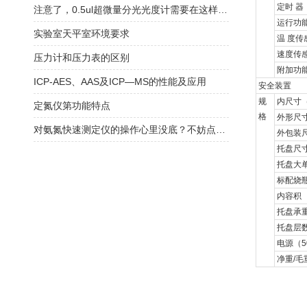
定时
器
注意了，0.5ul超微量分光光度计需要在这样的环境中工作
运行功
实验室天平室环境要求
温
度传
速度传
压力计和压力表的区别
附加功
ICP-AES、AAS及ICP—MS的性能及应用
安全装置
规
内尺寸
定氮仪第功能特点
格
外形尺
对氨氮快速测定仪的操作心里没底？不妨点开看看
外包装
托盘尺
托盘大
标配烧
内容积
托盘承
托盘层
电源（
5
净重
/
毛