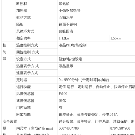
断热材
聚氨酯
加热器
不锈钢加热管
驱动方式
五轴水平
隔板
镜面不锈钢
风循环方式
顶吸回流
额定功率
1.12kw
1.55kw
控
温度控制方式
液晶PID智能控制
制
回旋控制 方式
器
设定方式
轻触9按键设定
温度表示方 式
液晶显示
速度表示方式
定时器
0
～9999分钟（带定时等待功能）
运行功能
定值 运行、定时运行、自动停止、快速停止启
温度传感器
Pt100
速度传感器
霍尔
门控系统
有
附加功能
偏差修正、菜单按键锁定、停电记 忆
安全装置
过升报警、菜单锁定、门控系统、过载保护、断
规
内尺寸（宽*深*高 mm）
600*480*700
870*690*900