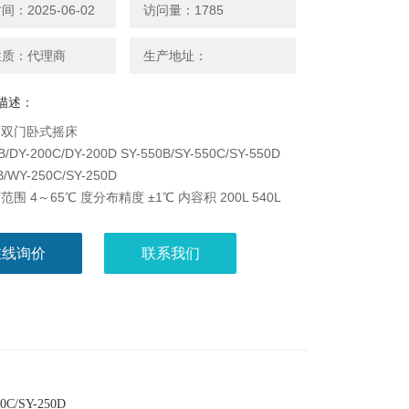
：2025-06-02
访问量：1785
性质：代理商
生产地址：
描述：
门双门卧式摇床
B/DY-200C/DY-200D SY-550B/SY-550C/SY-550D
B/WY-250C/SY-250D
围 4～65℃ 度分布精度 ±1℃ 内容积 200L 540L
幅的立式、卧式恒温振荡培养设备
在线询价
联系我们
50C/SY-250D