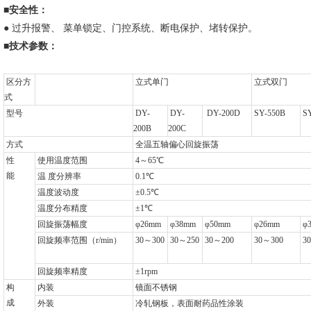
■
安全性：
●
过升报警、 菜单锁定、门控系统、断电保护、堵转保护。
■
技术参数：
区分方
立式单门
立式双门
式
型号
DY-
DY-
DY-200D
SY-550B
SY
200B
200C
方式
全温五轴偏心回旋振荡
性
使用温度范围
4
～65℃
能
温 度分辨率
0.1
℃
温度波动度
±0.5℃
温度分布精度
±1℃
回旋振荡幅度
φ26mm
φ38mm
φ50mm
φ26mm
φ
回旋频率范围（r/min）
30
～300
30
～250
30
～200
30
～300
30
回旋频率精度
±1rpm
构
内装
镜面不锈钢
成
外装
冷轧钢板，表面耐药品性涂装