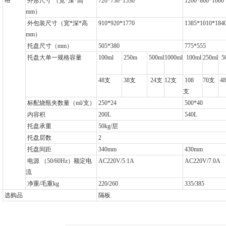
格
外形尺寸 （宽*深*高
720*730*1530
1200*800*1600
mm）
外包装尺寸（宽*深*高
910*920*1770
1385*1010*184
mm）
托盘尺寸（mm）
505*380
775*555
托盘大单一规格容量
100ml
250m
500ml
1000ml
100ml
250ml
50
48
支
38
支
24
支
12
支
108
70
支
48
支
标配烧瓶夹数量（ml/支）
250*24
500*40
内容积
200L
540L
托盘承重
50kg/
层
托盘层数
2
托盘间距
340mm
430mm
电源 （50/60Hz）额定电
AC220V/5.1A
AC220V/7.0A
流
净重/毛重kg
220/260
335/385
选购品
隔板