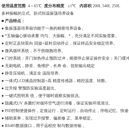
使用温度范围
4
～65℃
度分布精度
±1℃
内容积
200L 540L 250L
多种振幅的立式、卧式恒温振荡培养设备
■
产品特点：
●
集振荡器培养箱功能于一身的精密培养设备。
●
*五轴偏心驱动承重 均匀、大振幅、*，充分满足不同实验需要。
●
定时正反转双向 回旋+延时启动停止，保证样品安全稳定培养。
●
微风循环系统，不干扰细胞培养。
●
门控系统：开门加热停止预防过冲，摇摆停止保证操作安全；关门缓冲
●
无刷电机，静音、免维护，长寿 命、扭矩输出稳定
●
静音压缩机，满足全 温段培养。
●
一体式LCD液晶控制器+高 精度传感器，精控温度、转数。
●
过升报 警预防实验温度超出。
●
一键式照明系 统，便于随时观察实验状况。
●
隐藏式UV 杀菌灯对循环空气进行消毒，保证实验环境清洁。
● PID
控制便捷操作，定值运行，定时运行，自动停止，停电记忆、快速
●
辅助菜单，实现过升报警、偏差修 正、菜单锁定。
● RS485
数据接口，用于远程控 制与数据传输 。