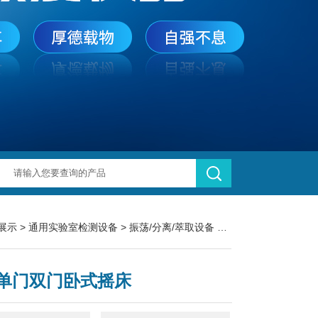
展示
>
通用实验室检测设备
>
振荡/分离/萃取设备
> DY--200B/DY-200C/DY-200D立式单门双门卧式摇床
单门双门卧式摇床