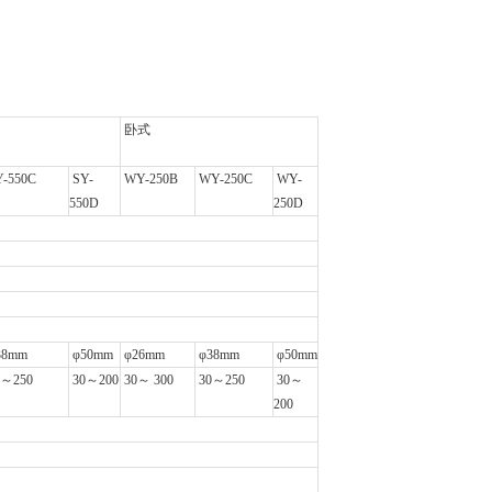
卧式
-550C
SY-
WY-250B
WY-250C
WY-
550D
250D
38mm
φ50mm
φ26mm
φ38mm
φ50mm
～250
30
～200
30
～ 300
30
～250
30
～
200