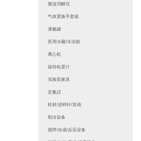
微波消解仪
气体置换手套箱
液氮罐
医用冷藏/冷冻箱
离心机
旋转粘度计
实验室家具
定氮仪
耗材/进样针/其他
制冷设备
搅拌/合成/反应设备