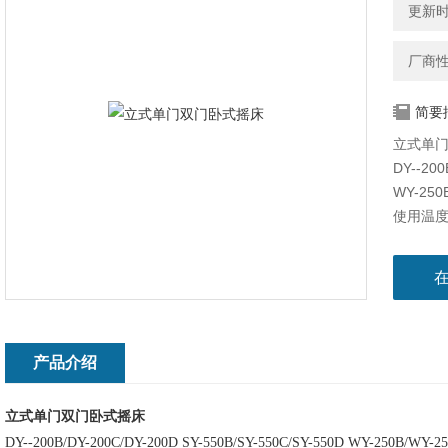
更新时间
厂商
简要
立式单
DY--200
WY-250
使用温度范
250L
多种振
产品介绍
立式单门双门卧式摇床
DY--200B/DY-200C/DY-200D SY-550B/SY-550C/SY-550D WY-250B/WY-2