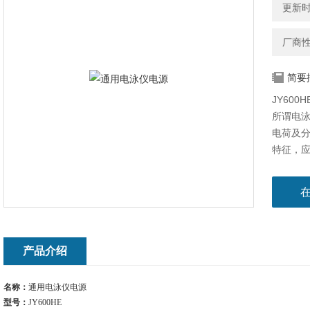
更新时间
厂商
简要
JY600
所谓电
电荷及
特征，
将一定
验或实
理设计
产品介绍
名称：
通用电泳仪电源
型号：
JY600HE