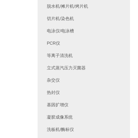
脱水机/摊片机/烤片机
切片机/染色机
电泳仪/电泳槽
PCR仪
等离子清洗机
立式蒸汽压力灭菌器
杂交仪
热封仪
基因扩增仪
凝胶成像系统
洗板机/酶标仪