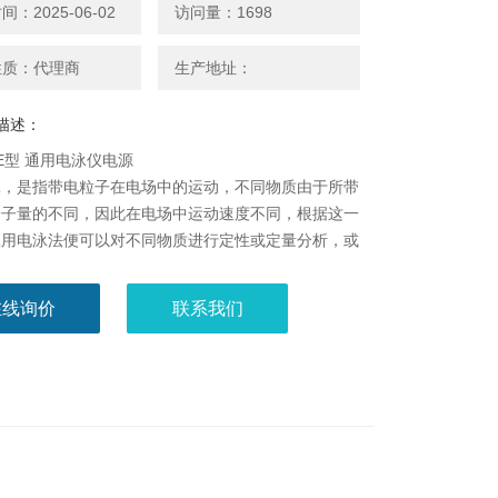
：2025-06-02
访问量：1698
性质：代理商
生产地址：
描述：
HE型 通用电泳仪电源
泳，是指带电粒子在电场中的运动，不同物质由于所带
分子量的不同，因此在电场中运动速度不同，根据这一
应用电泳法便可以对不同物质进行定性或定量分析，或
混合物进行组份分析或单个组份提取制备，这在临床检
验研究中具有极其重要的意义。电泳仪正是基于上述原
在线询价
联系我们
制造的。