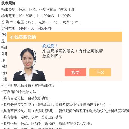
技术规格
输出类型：恒压、恒流、恒功率输出（连续可调）
输出范围：10～600V、1～1000mA、1～300W
分 辨 率：电压（1V）、电流（1mA）、功率（1W）
定时范围：1分钟～99小时59分钟
伏时范围：1～99999V-hr/增量1V-hr
显 示：带背光的LCD液晶屏
欢迎您！
输出插孔：4组
来自局域网的朋友！有什么可以帮
外形尺寸（L×W×H）：263×275×125（mm）
助您的吗？
净 重：4.4（kg）
性能特点
• 触摸按键，双核微处理器智能控制；
• 通过增加快捷键，使操作更加简单便利；
• 可同时显示预设值和实际输出值；
• 可存储100个电泳方法；
• 具有自动记忆、自动关断功能；
• 具有分步控制功能（可编辑10组，每组多使10个程序自动连接运行）；
• 具有暂停控制功能（含实时微调），暂停期间的调整不影响电泳仪的控制精度和稳
• 具有标准、定时、伏时、分步运行功能；
• 具有恒压、恒流、恒功率、误操作、故障等智能提示功能；