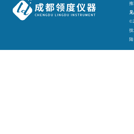
推
见
©
技
陆