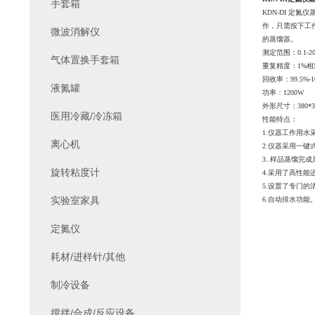
手套箱
KDN-DI 
作，只需按下工
微波消解仪
的蒸馏器。
测定范围：0.1-20
气体置换手套箱
重复精度：1%相
回收率：99.5%-1
液氮罐
功率：1200W
外形尺寸：380*33
医用冷藏/冷冻箱
性能特点：
1.仪器工作用水
离心机
2.仪器采用一
3..样品蒸馏完
旋转粘度计
4.采用了高性
5.设置了专门
实验室家具
6.自动排水功
定氮仪
耗材/进样针/其他
制冷设备
搅拌/合成/反应设备