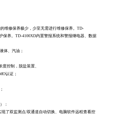
的维修保养极少，少至无需进行维修保养。TD-
保养。TD-4100XD内置警报系统和警报继电器、数据
液体、汽油；
浓度控制，脱盐装置、
MO认证；
b；
制）：
仪，实现了双监测点/双通道自动切换、电脑软件远程查看控