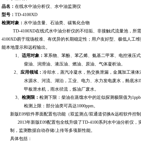
品名：
在线水中油分析仪、水中油监测仪
型号：
TD-4100XD
检测对象：
水中油含量、石油类、碳氢化合物
TD-4100XD
在线式水中油分析仪的不结垢、非接触式流量池，所需
4100XD易于现场校准、有优异的长期稳定性；用户友好型、极低人工维护
能本地显示和远程输出。
1
、
适用对象：
苯系物、苯酚、苯乙烯、氨基二甲苯、电控液压式
柴油、润滑油、液压油、燃油、原油、气体凝析油。
2
、
应用领域：
冷却水，蒸汽冷凝水，热交换泄漏，金属加工液体
水源水、河流、湖泊，工业、电力、水力发电废水，舱底水I
甲板泄水机，雨水径流，炼油厂废水。
3
、
检测限：
检测下限：柴油在蒸馏水中的近似探测极限值为1pp
检测上限：部分油类可高达1000ppm。
新版E09软件界面配置包功能（双监测点/双通道切换&远程软件控
2013
年新版E09配置包全线升级了TD-4100系列水中油分析
制，监测数据自动存储/上传等多项新性能。
具体包括：