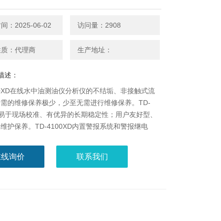
：2025-06-02
访问量：2908
性质：代理商
生产地址：
描述：
100XD在线水中油测油仪分析仪的不结垢、非接触式流
需的维修保养极少，少至无需进行维修保养。TD-
XD易于现场校准、有优异的长期稳定性；用户友好型、
维护保养。TD-4100XD内置警报系统和警报继电
据能本地显示和远程输出。
在线询价
联系我们