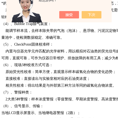
助您的吗？
*的气帘系统能在潮湿环境或热水应用时保持光学窗口的无雾清晰状态，
新型的EZ-A非接触式流量池更为用户提供了轻松清洁光学窗口、无需
轻松取出更换发射滤光片的便利。
（4）、Bubble Trap除气装置：
能调节样本流，去样本除夹带的气泡（泡沫）、悬浮物、污泥沉淀物
量池中，使检测数据稳定、准确可靠。
（5）、CheckPoint固体校准样：
内置与仪器光学元件匹配的光学材料，用以模拟对石油类的荧光信号
可用，直观可靠，可作为仪器日常维护、排放故障的有用工具；减少为
（6）、现场3种校准方式可选：
原始荧光性校准：简单方便，直观显示样本碳氢化合物的变化趋势；
直接校准：直接读出与实验室相对应的石油类浓度；
相关性校准：得出结果是与外部第三种方法等同的碳氢化合物浓度。
（7）、警报种类：
2大类5种警报：样本浓度警报（零值警报、早期浓度警报、高浓度警
（8）、信号显示、传输：
当地LCD显示屏显示、当地继电器警报（2路）；