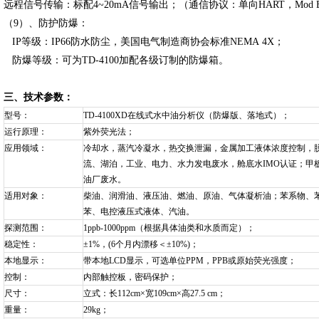
远程信号传输：标配4~20mA信号输出；（通信协议：单向HART，Mod 
（9）、防护防爆：
IP等级：IP66防水防尘，美国电气制造商协会标准NEMA 4X；
防爆等级：可为TD-4100加配各级订制的防爆箱。
三、技术参数：
型号：
TD-4100XD
在线式水中油分析仪（防爆版、落地式）；
运行原理：
紫外荧光法；
应用领域：
冷却水，蒸汽冷凝水，热交换泄漏，金属加工液体浓度控制，
流、湖泊，工业、电力、水力发电废水，舱底水IMO认证；甲
油厂废水。
适用对象：
柴油、润滑油、液压油、燃油、原油、气体凝析油；苯系物、
苯、电控液压式液体、汽油。
探测范围：
1ppb-1000ppm
（根据具体油类和水质而定）；
稳定性：
±1%，(6个月内漂移＜±10%)；
本地显示：
带本地LCD显示，可选单位PPM，PPB或原始荧光强度；
控制：
内部触控板，密码保护；
尺寸：
立式：长112cm×宽109cm×高27.5 cm；
重量：
29kg
；