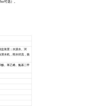
Bus可选）。
脱盐装置；水源水、河
板泄水机，雨水径流，炼
苯酚、苯乙烯、氨基二甲