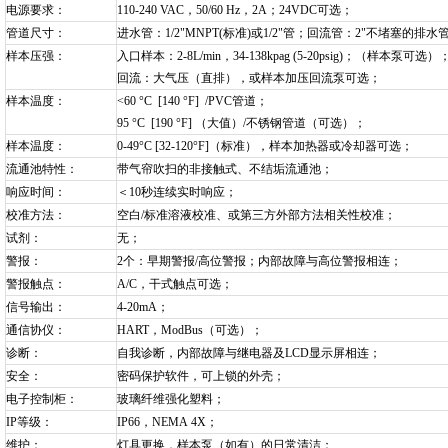
电源要求：
110-240 VAC
，50/60 Hz，2A；24VDC可选；
管道尺寸：
进水管：1/2"MNPT(标准)或1/2"管；回流管：2"不堵塞的排水
样本压强：
入口样本：2-8L/min，34-138kpag (5-20psig)；（样本泵可选）
回流：大气压（直排），或样本加压回流泵可选；
样本温度：
<60
°C [140 °F] /PVC管道；
95 °C [190 °F] （大值）/不锈钢管道（可选）；
样本温度：
0-49
°C [32-120°F]（标准），样本加热器或冷却器可选；
流通池特性：
带气帘吹扫的非接触式、不结垢流通池；
响应时间：
＜10秒连续实时响应；
校准方法：
空白/标准溶液校准、或第三方外部方法相关性校准；
试剂：
无；
警报：
2
个：早期警报/高位警报；内部故障与高位警报相连；
警报触点：
A/C
，干式触点可选；
信号输出：
4-20mA
；
通信协仪：
HART
，ModBus（可选）；
诊断：
自我诊断，内部故障与继电器及LCD显示屏相连；
安全：
密码保护软件，可上锁的外壳；
电子控制柜：
玻璃纤维强化塑料；
IP
等级：
IP66
，NEMA 4X；
维护：
灯具更换，样本泵（如有）的日常清洁；