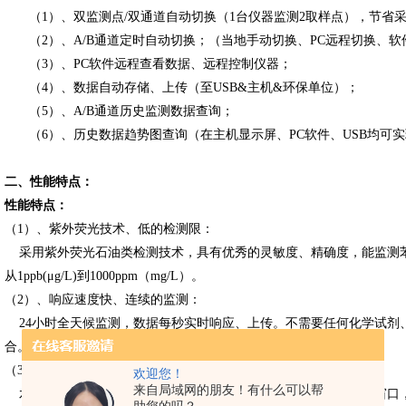
（1）、双监测点/双通道自动切换（1台仪器监测2取样点），节省采
（2）、A/B通道定时自动切换；（当地手动切换、PC远程切换、
（3）、PC软件远程查看数据、远程控制仪器；
（4）、数据自动存储、上传（至USB&主机&环保单位）；
（5）、A/B通道历史监测数据查询；
（6）、历史数据趋势图查询（在主机显示屏、PC软件、USB均可
二、性能特点：
性能特点：
（1）、紫外荧光技术、低的检测限：
采用紫外荧光石油类检测技术，具有优秀的灵敏度、精确度，能监测
从1ppb(μg/L)到1000ppm（mg/L）。
（2）、响应速度快、连续的监测：
24小时全天候监测，数据每秒实时响应、上传。不需要任何化学试剂
合。
（3）、非接触式流量池：（不污染、不结垢、不凝露）
欢迎您！
来自局域网的朋友！有什么可以帮
水样下降流入开放式腔室中被探测，不会接触、弄脏或污染光学窗口