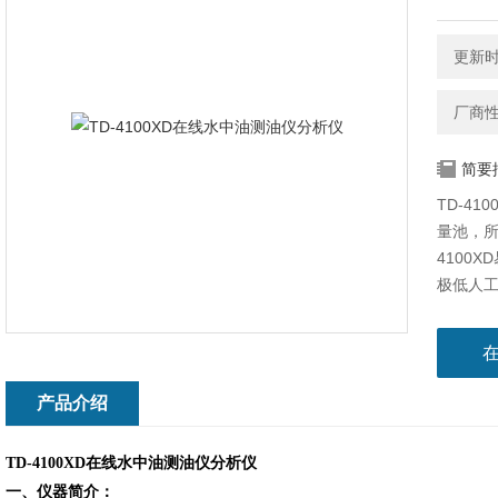
更新时间
厂商
简要
TD-4
量池，所
4100
极低人工
器、数
产品介绍
TD-4100XD
在线水中油测油仪分析仪
一、仪器简介
：