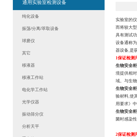
通用实验室检测设备
纯化设备
实验室的仪
而将较大型
振荡/分离/萃取设备
具有测试功
球磨仪
设备通称为
器设备,是
其它
1
保证检测
移液器
生物安全柜
境提供相对
移液工作站
域。与生物
生物安全柜
电化学工作站
验材料,使
光学仪器
用要求》中
生物安全柜
振动筛分仪
菌时感染性
分析天平
2
保证检测