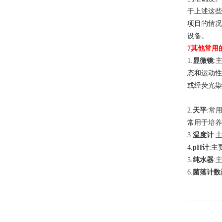
于上述这些
项目的情况
设备。
7
其他常用
1.
显微镜
:
态和运动性
或经荧光染
2.
天平
:
常
常用于培养
3.
温度计
:
4.
pH
计
:
主
5.
纯水器
:
6.
菌落计数