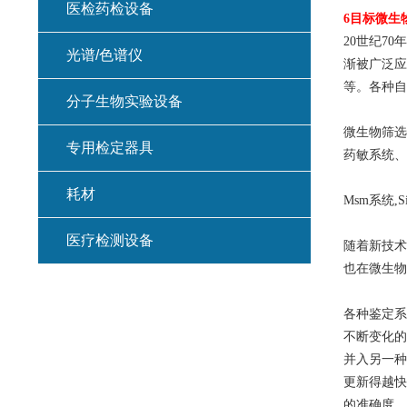
医检药检设备
6
目标微生
20
世纪70
光谱/色谱仪
渐被广泛应
等。各种自
分子生物实验设备
微生物筛选
专用检定器具
药敏系统、 
耗材
Msm
系统,S
医疗检测设备
随着新技术
也在微生物
各种鉴定系
不断变化的
并入另一种
更新得越快
的准确度。