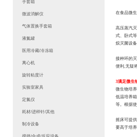
手套箱
在食品微生
微波消解仪
气体置换手套箱
高压蒸汽灭
式、卧式等
液氮罐
烷灭菌设备
医用冷藏/冷冻箱
接种环的灭
离心机
便利,无疑
旋转粘度计
3
满足微生
实验室家具
微生物培养
低温培养箱
定氮仪
等。根据使
耗材/进样针/其他
摇床可提供
制冷设备
要高于培养
搅拌/合成/反应设备