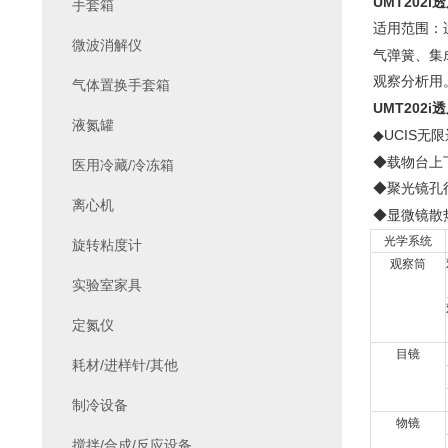
UMT202i
透
手套箱
适用范围：
微波消解仪
气弹簧、集
观察分析用
气体置换手套箱
UMT202i
透
液氮罐
UCIS
◆
无限
◆载物台上
医用冷藏/冷冻箱
◆聚光镜孔
离心机
◆显微镜散
光学系统
旋转粘度计
观察筒
实验室家具
定氮仪
目镜
耗材/进样针/其他
制冷设备
物镜
搅拌/合成/反应设备