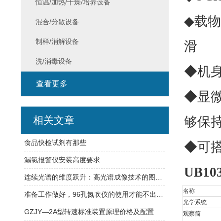
恒温/加热/干燥/培养设备
◆载物
混合/分散设备
制样/消解设备
滑
洗/消毒设备
◆机
查看更多
◆显
相关文章
够保
食品快检试剂有那些
◆可
漏氯报警仪安装高度要求
UB103
连续光谱的维度跃升：高光谱成像技术的图谱合一原理与精细识别实践
名称
准备工作做好，96孔氮吹仪的使用才能不出意外
光学系统
GZJY—2A型转速标准装置原理价格及配置
观察筒