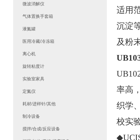
微波消解仪
适用
气体置换手套箱
沉淀
液氮罐
及粉
医用冷藏/冷冻箱
离心机
UB103
旋转粘度计
UB102
实验室家具
率高
定氮仪
织学
耗材/进样针/其他
制冷设备
校实
搅拌/合成/反应设备
◆UC