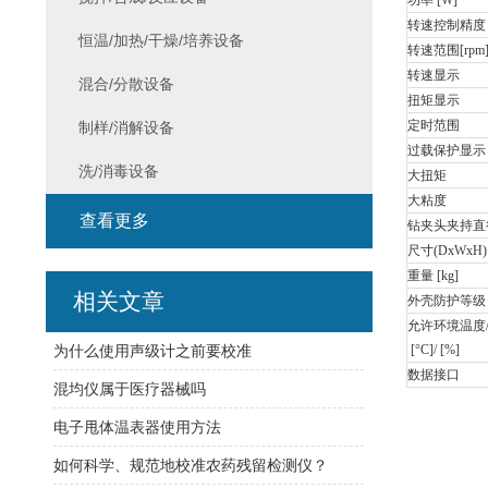
功率 [W]
转速控制精度
恒温/加热/干燥/培养设备
转速范围[rpm
转速显示
混合/分散设备
扭矩显示
定时范围
制样/消解设备
过载保护显示
洗/消毒设备
大扭矩
大粘度
查看更多
钻夹头夹持直径
尺寸(DxWxH) 
重量 [kg]
相关文章
外壳防护等级
允许环境温度
为什么使用声级计之前要校准
[°C]/ [%]
数据接口
混均仪属于医疗器械吗
电子甩体温表器使用方法
如何科学、规范地校准农药残留检测仪？