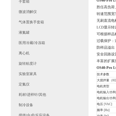
OS40-Pro 
手套箱
胜任高负荷
微波消解仪
转速范围宽5
无刷直流电
气体置换手套箱
LCD
显示转
液氮罐
可根据样品
过载保护：
医用冷藏/冷冻箱
防样品溢出
离心机
安全回路设
丰富的扩展
旋转粘度计
OS40-Pro 
实验室家具
技术参数
大搅拌量（H2O
定氮仪
电机类型
电机输入功率[
耗材/进样针/其他
电机输出功率[
电压 [VAC]
制冷设备
频率 [Hz]
搅拌/合成/反应设备