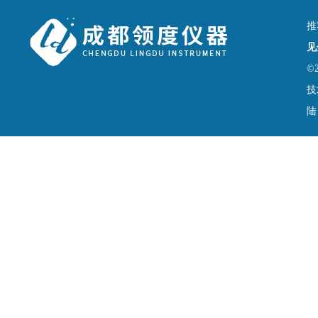
推
见
©
技
陆