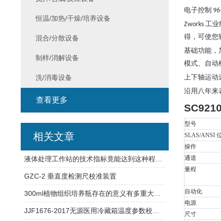
电子控制 
恒温/加热/干燥/培养设备
Zwork
得，可使您
混合/分散设备
基础功能，
制样/消解设备
模式、自动
洗/消毒设备
上下轴运动
沿用八年来
查看更多
SC92
型号
相关文章
SLAS/ANSI 
操作
通道
液体处理工作站的技术指标竟能达到这种程度！
量程
GZC-2 垂直度检测尺校准装置
自动化
300ml植物组织培养瓶存在的意义有多重大你知道吗？
电源
JJF1676-2017无源医用冷藏箱温度参数校准规范
尺寸