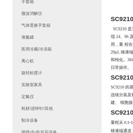
手套箱
微波消解仪
SC92
气体置换手套箱
SC921
现 24、9
液氮罐
用，量 程在
医用冷藏/冷冻箱
20μL 移
和纯化。384
离心机
日常操作。
旋转粘度计
SC92
实验室家具
SC9210
连续分装及转
定氮仪
建、 细胞
耗材/进样针/其他
SC92
制冷设备
量程从 0.5-
移液端通道 2
搅拌/合成/反应设备