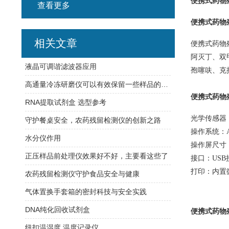
便携式药物
查看更多
便携式药物
相关文章
便携式药物
阿灭丁、双
液晶可调谐滤波器应用
孢噻呋、克
高通量冷冻研磨仪可以有效保留一些样品的结构信息
便携式药物
RNA提取试剂盒 选型参考
光学传感器
守护餐桌安全，农药残留检测仪的创新之路
操作系统：
水分仪作用
操作屏尺寸
正压样品前处理仪效果好不好，主要看这些了
接口：
US
打印：内置
农药残留检测仪守护食品安全与健康
气体置换手套箱的密封科技与安全实践
DNA纯化回收试剂盒
便携式药物
纽扣温湿度 温度记录仪