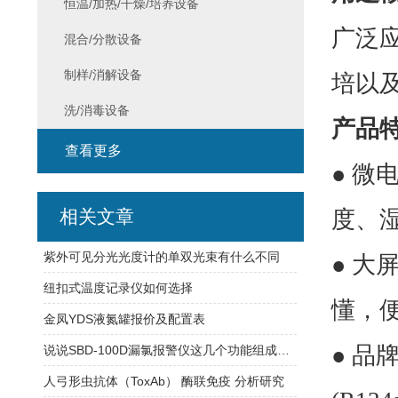
恒温/加热/干燥/培养设备
广泛
混合/分散设备
制样/消解设备
培以
洗/消毒设备
产品
查看更多
● 
相关文章
度、
紫外可见分光光度计的单双光束有什么不同
● 
纽扣式温度记录仪如何选择
懂，
金凤YDS液氮罐报价及配置表
● 
说说SBD-100D漏氯报警仪这几个功能组成特点
人弓形虫抗体（ToxAb） 酶联免疫 分析研究