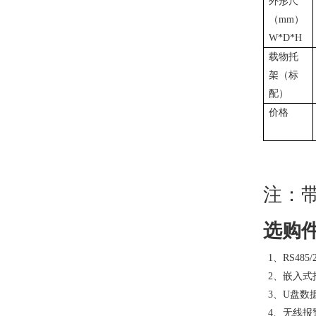
外形尺
（mm）
W*D*H
载物托
架（标
配）
价格
注：
选购
1、RS48
2、嵌入式
3、U盘数
4、无线报