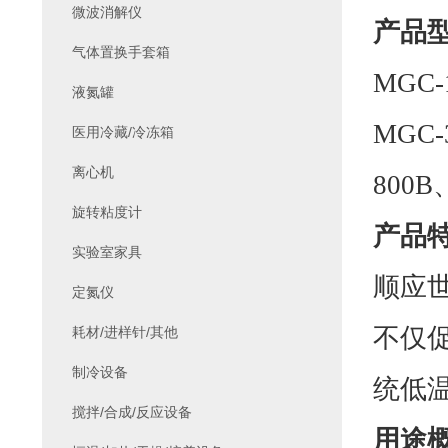
微波消解仪
产品
气体置换手套箱
MGC-
液氮罐
MGC-
医用冷藏/冷冻箱
离心机
800B
旋转粘度计
产品
实验室家具
顺应
定氮仪
不仅
耗材/进样针/其他
制冷设备
统低
搅拌/合成/反应设备
用途