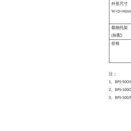
外形尺寸
W
×
×
D
H(m
载物托架
(
标配
)
价格
注：
、
1
BPS-50C
、
2
BPS-100C
、
3
BPS-500/