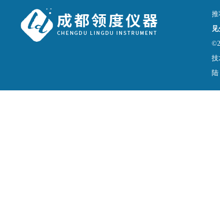
推
见
©
技
陆