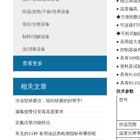
● 独立限
● 温度偏
恒温/加热/干燥/培养设备
◆方便的数
混合/分散设备
● 可连接打
◆可程式触
制样/消解设备
● 采用超
洗/消毒设备
● 控制器
● 具有
组
100
查看更多
● 资料及
● 具有
P.I.D
● 具有
RS-23
相关文章
技术参数
型号
冷冻型研磨仪，组织研磨的好帮手!
漏氯报警仪安装高度要求
定氮仪第功能特点
控温范围
常见的11种 食用油品类检测指标有哪些呢
温度分辨