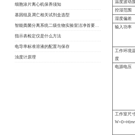
温度波动
细胞涂片离心机保养须知
控湿范围
基因组及凋亡相关试剂盒选型
湿度偏差
智能粪菌分离系统二级生物实验室洁净首要选择
输入功率
指示表检定仪是什么方法
电导率标准溶液的配置与保存
工作环境
浊度计原理
度
电源电压
工作室尺
W
×
×
D
H(m