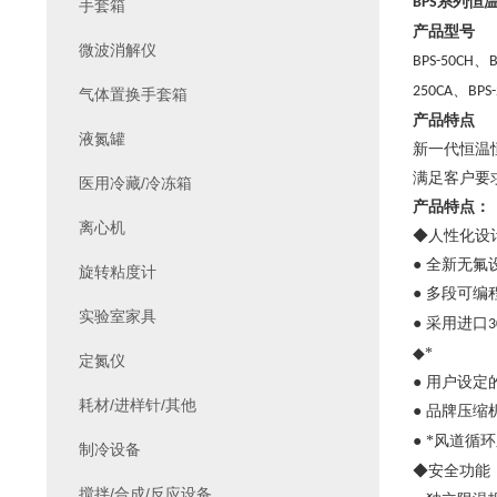
系列
恒
BPS
手套箱
产品型号
微波消解仪
、
BPS-50CH
、
250CA
BPS
气体置换手套箱
产品特点
液氮罐
新一代恒温
满足客户要
医用冷藏/冷冻箱
产品特点：
离心机
◆人性化设
● 全新无
旋转粘度计
● 多段可编
实验室家具
● 采用进口
3
◆*
定氮仪
● 用户设
耗材/进样针/其他
● 品牌压
● *风道
制冷设备
◆安全功能
搅拌/合成/反应设备