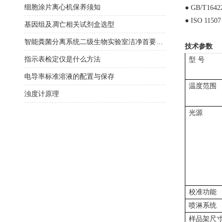
细胞涂片离心机保养须知
● GB/T1642
● ISO 1150
基因组及凋亡相关试剂盒选型
智能粪菌分离系统二级生物实验室洁净首要选择
技术参数
指示表检定仪是什么方法
型 号
电导率标准溶液的配置与保存
温度范围
浊度计原理
光源
校准功能
喷淋系统
样品架尺