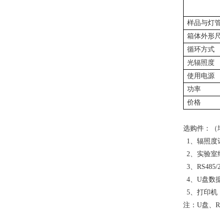
样品与灯
箱体外形尺
循环方式
光辐照度
使用电源
功率
价格
选购件：（
1、辐照度
2、实验室
3、RS48
4、U盘数
5、打印机
注：
U盘、R