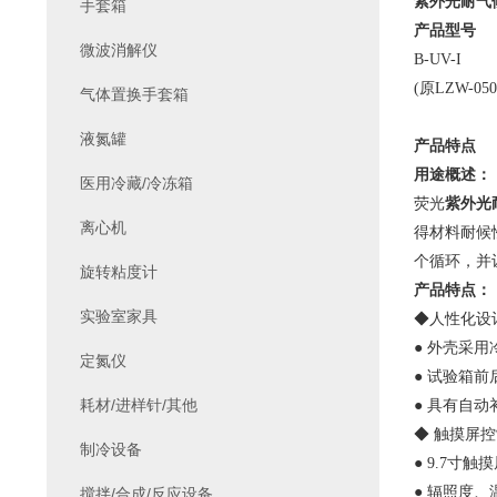
紫外光耐气
手套箱
产品型号
微波消解仪
B-UV-I
(原LZW-05
气体置换手套箱
液氮罐
产品特点
用途概述：
医用冷藏/冷冻箱
荧光
紫外光
离心机
得材料耐候
个循环，并
旋转粘度计
产品特点：
实验室家具
◆人性化设
● 外壳采
定氮仪
● 试验箱
耗材/进样针/其他
● 具有自
◆ 触摸屏控制
制冷设备
● 9.7
● 辐照度
搅拌/合成/反应设备