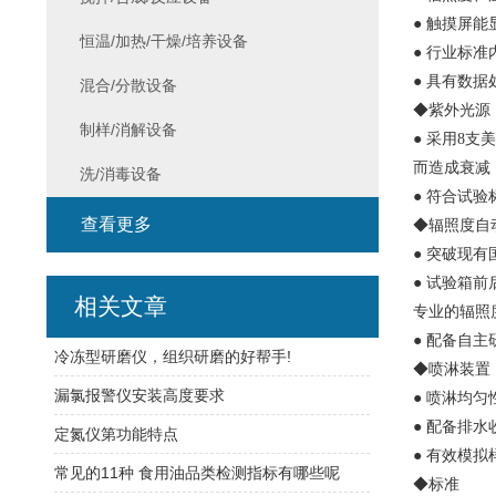
● 触摸屏
恒温/加热/干燥/培养设备
● 行业标
● 具有数
混合/分散设备
◆紫外光源
制样/消解设备
● 采用8
而造成衰减
洗/消毒设备
● 符合试验
查看更多
◆辐照度自
● 突破现
● 试验箱
相关文章
专业的辐照
● 配备自
冷冻型研磨仪，组织研磨的好帮手!
◆喷淋装置
漏氯报警仪安装高度要求
● 喷淋均
● 配备排
定氮仪第功能特点
● 有效模
常见的11种 食用油品类检测指标有哪些呢
◆标准