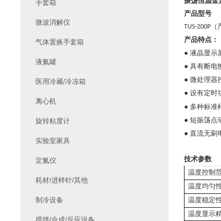
振荡恒温金
手套箱
产品型号
微波消解仪
（
TUS-200P
产品特点：
气体置换手套箱
●
液晶显示
液氮罐
●
具有断电
●
微处理器
医用冷藏/冷冻箱
●
设有定时
离心机
●
多种标准
●
短振荡点
旋转粘度计
●
直流无刷
实验室家具
技术参数
定氮仪
温度控制
耗材/进样针/其他
温度均匀
制冷设备
温度稳定
温度显示
搅拌/合成/反应设备