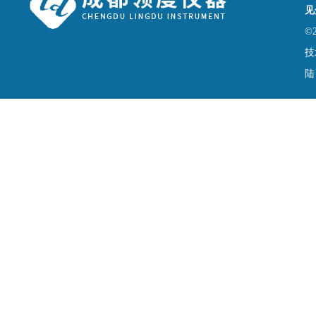
见
©
技
陆