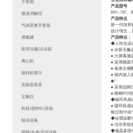
手套箱
产品型号
BPC-70F、B
微波消解仪
产品特点
新一代培养
气体置换手套箱
设计理念，
液氮罐
产品特点：
◆人性化设
医用冷藏/冷冻箱
● 全新无
● 大屏幕
离心机
● 采用镜
● 箱体左
旋转粘度计
● 箱内放
◆*
实验室家具
● 采用品
● 模糊PID
定氮仪
◆循环风扇
● 循环风
耗材/进样针/其他
验过程中由
◆自我诊断
制冷设备
● 当培养
◆液晶多段
搅拌/合成/反应设备