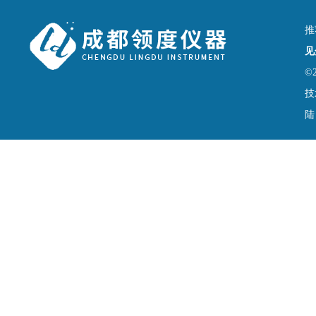
推
见
©
技
陆