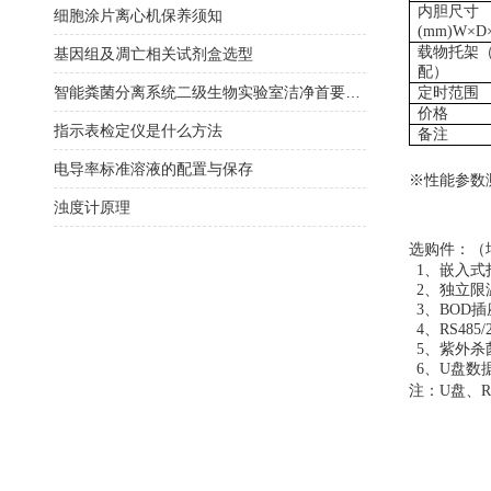
内胆尺寸
细胞涂片离心机保养须知
(mm)W×D
载物托架
基因组及凋亡相关试剂盒选型
配）
智能粪菌分离系统二级生物实验室洁净首要选择
定时范围
价格
指示表检定仪是什么方法
备注
电导率标准溶液的配置与保存
※
性能参数
浊度计原理
选购件：（
1、嵌入式
2、独立限
3、BOD插
4、RS48
5、紫外杀
6、U盘数
注：
U盘、R