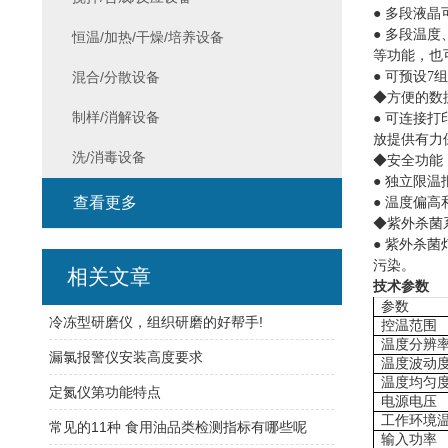
● 多段液
● 多段温
恒温/加热/干燥/培养设备
等功能，也
混合/分散设备
● 可预设7
◆方便的数
制样/消解设备
● 可连接
放提供有力
洗/消毒设备
◆安全功能
● 独立限
查看更多
● 温度偏
◆紫外杀菌
● 紫外杀
污染。
相关文章
技术参数
参数
冷冻型研磨仪，组织研磨的好帮手!
控温范围
温度分辨
漏氯报警仪安装高度要求
温度波动
温度均匀
定氮仪第功能特点
电源电压
工作环境
常见的11种 食用油品类检测指标有哪些呢
输入功率