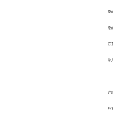
您
您
联
常
详
补