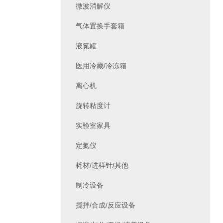
微波消解仪
气体置换手套箱
液氮罐
医用冷藏/冷冻箱
离心机
旋转粘度计
实验室家具
定氮仪
耗材/进样针/其他
制冷设备
搅拌/合成/反应设备