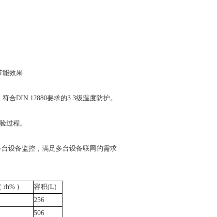
节能效果
，符合
DIN 12880要求的3.3级温度防护。
试验过程。
台、多台设备监控，满足多台设备联网的需求
rh% )
容积(L)
256
506