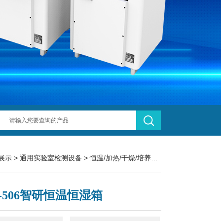
展示
>
通用实验室检测设备
>
恒温/加热/干燥/培养设备
> HHS-506智
S-506智研恒温恒湿箱