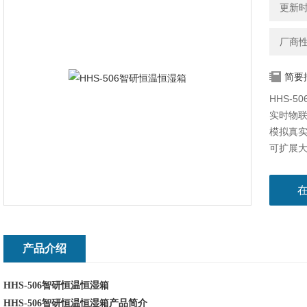
更新时间
厂商
简要
HHS-
实时物联
模拟真实
可扩展
触摸屏可
导出数
保温性
箱体采
到更佳
多重保护
产品介绍
具有模
多重保护，
HHS-506智研恒温恒湿箱
HHS-506智研恒温恒湿箱
产品简介