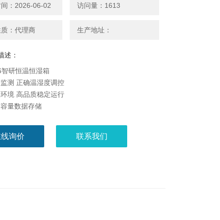
：2026-06-02
访问量：1613
性质：代理商
生产地址：
描述：
506智研恒温恒湿箱
监测 正确温湿度调控
环境 高品质稳定运行
大容量数据存储
扩展64GB存储器，可存储15年数据。并可通过U盘
据。
在线询价
联系我们
能高箱内温度稳定
用聚氨酯发泡，整体提升保温性能，同时减少能耗，达
的节能效果
 为试验保驾护航
块式制冷装置，配置延时启动，高、低温及光照强度等
符合DIN 12880要