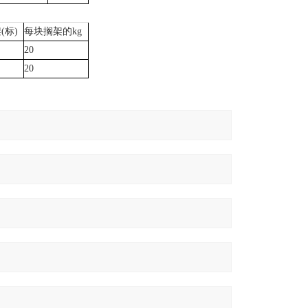
(标)
每块搁架的kg
20
20