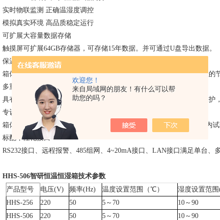
实时物联监测
正确
温湿度调控
模拟真实环境
高品质稳定运行
可扩展大容量数据存储
触摸屏可扩展
64GB存储器，可存储15年数据。并可通过U盘导出数据。
保温性能高箱内温度稳定
箱体采用聚氨酯发泡，整体提升保温性能，同时减少能耗，达到更佳的
欢迎您！
多重保护
为试验保驾护航
来自局域网的朋友！有什么可以帮
助您的吗？
具有模块式制冷装置，配置延时启动，高、低温及光照强度等多重保护
专设观测孔满足试验需求
箱体左侧设有直径
35mm的测试孔，方便观测箱内试验情况及记录箱内
标配个性化接口
RS232接口、远程报警、485组网、4~20mA接口、LAN接口满足单
HHS-506智研恒温恒湿箱
技术参数
产品型号
电压(V)
频率(Hz)
温度设置范围（℃）
湿度设置范围( 
HHS-256
220
50
5～70
10～90
HHS-506
220
50
5～70
10～90