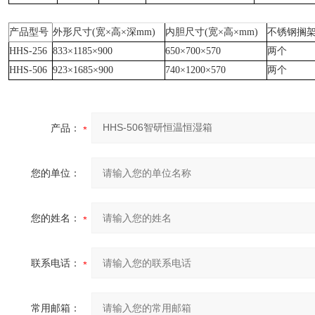
产品型号
外形尺寸(宽×高×深mm)
内胆尺寸(宽×高×mm)
不锈钢搁架
HHS-256
833×1185×900
650×700×570
两个
HHS-506
923×1685×900
740×1200×570
两个
产品：
您的单位：
您的姓名：
联系电话：
常用邮箱：