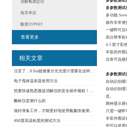
多参数测试
溶解氧测定仪
多参数测试
电导率仪
多功能
.Sev
操作非常便
酸度计/PH计
一键即可启
查看更多
高分辨率彩
4.3 英
丰富的外围
相关文章
仪表可连接
注意了，0.5ul超微量分光光度计需要在这样的环境中工作
多参数测试
电子甩体温表器使用方法
自动识别缓
自动识别缓
想要快速熟悉微波消解仪的安全操作规程！一篇文章就可以!
息。
酶标仪是测什么的
两种显示屏
做好准备工作，才能更好地使用氨氮快速测定仪
只需一键即
丰富外围设
450度高温粘度的测试方法
您可以使用