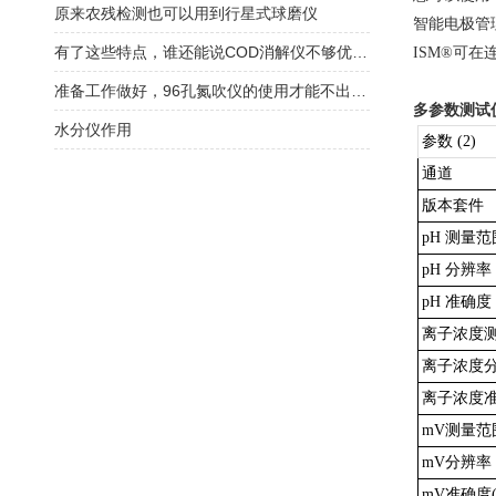
原来农残检测也可以用到行星式球磨仪
智能电极管
有了这些特点，谁还能说COD消解仪不够优质！
ISM®可
准备工作做好，96孔氮吹仪的使用才能不出意外
多参数测试
水分仪作用
参数 (2)
通道
版本套件
pH 测量范
pH 分辨率
pH 准确度 
离子浓度
离子浓度
离子浓度准
mV测量范
mV分辨率
mV准确度(