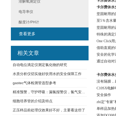
卡尔费休水
溶解氧测定仪
卡尔费休水
电导率仪
坚固耐用的
至5％含水
酸度计/PH计
坚固耐用的
查看更多
特殊的滴定
One Clic
借助直观的
相关文章
安全的化学
通过自动对
自动电位滴定仪测定氯化物的研究
水质分析仪切实做好饮用水的安全保障工作
卡尔费休水
没有隔膜，
gastec气体检测管选型参考
C10SX
精准预警，守护呼吸：漏氯报警仪，氯气安全防护的第一道防线
安全操作
细胞培养管的介绍及特点
“专家
zhi定
单样品加热
正压样品前处理仪效果好不好，主要看这些了
添加
DO3