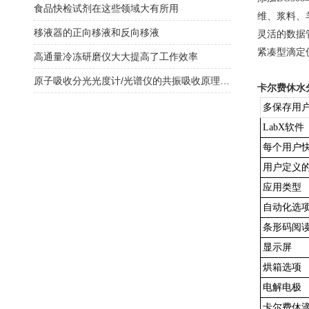
食品快检试剂在这些领域大有所用
维、浆料、
移液器的正向移液和反向移液
灵活的数据
紧凑型滴定
高通量冷冻研磨仪大大提高了工作效率
原子吸收分光光度计/光谱仪的共振吸收原理与痕量元素定量分析
卡尔费休水
多保存用
LabX软件
每个用户
用户定义
应用类型
自动化选
条形码阅
显示屏
烘箱选项
电解电极
卡尔费休