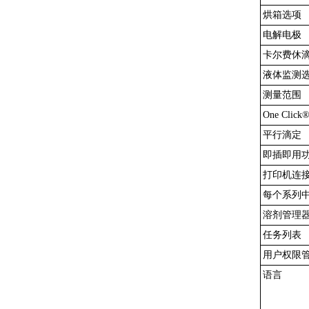
烘箱选项
电解电极
卡尔费休
液体监测
测量范围
One Cli
平行滴定
即插即用
打印机连
每个系列中
溶剂管理
任务列表
用户权限
语言