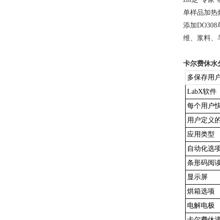
单样品加热
添加
DO3
维、浆料、
卡尔费休水
多保存用
LabX软件
每个用户
用户定义
应用类型
自动化选
条形码阅
显示屏
烘箱选项
电解电极
卡尔费休