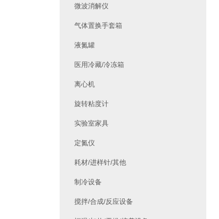
微波消解仪
气体置换手套箱
液氮罐
医用冷藏/冷冻箱
离心机
旋转粘度计
实验室家具
定氮仪
耗材/进样针/其他
制冷设备
搅拌/合成/反应设备