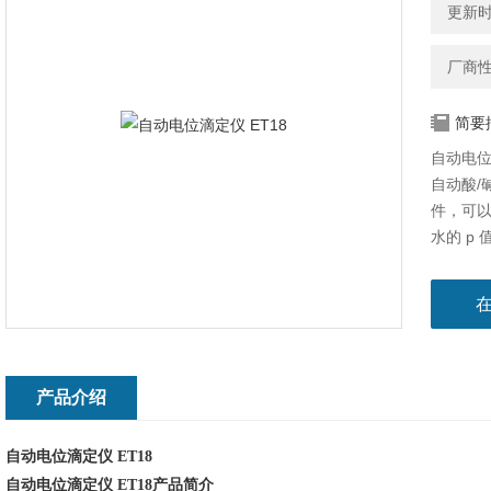
更新时间
厂商
简要
自动电位
自动酸/
件，可
水的 p
基橙变色
物超所
以瑞士技
定仪，
快速、
iTitrate
产品介绍
自动电位滴定仪
ET18
自动电位滴定仪
ET18
产品简介