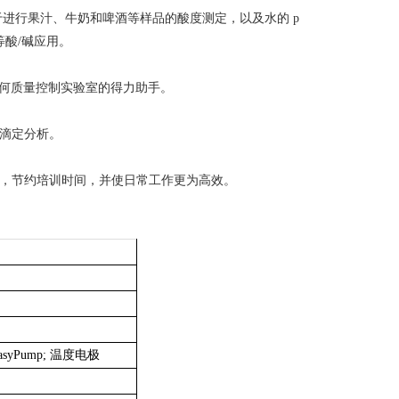
于进行果汁、牛奶和啤酒等样品的酸度测定，以及水的 p
等酸/碱应用。
任何质量控制实验室的得力助手。
碱滴定分析。
直观，节约培训时间，并使日常工作更为高效。
EasyPump; 温度电极