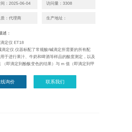
：2025-06-04
访问量：3308
性质：代理商
生产地址：
描述：
滴定仪 ET18
碱滴定仪.仪器标配了常规酸/碱滴定所需要的所有配
以用于进行果汁、牛奶和啤酒等样品的酸度测定，以及
 值 （即滴定到酚酞变色的结果）与 m 值（即滴定到甲
的结果）测定等酸/碱应用。
值，简单易用
在线询价
联系我们
术及高品质零部件与材料制造的小巧*的自动电位滴
是任何质量控制实验室的得力助手。
轻松地滴定分析
™