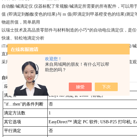
自动酸
/碱滴定仪.仪器标配了常规酸/碱滴定所需要的所有配件，可以用
值 (即滴定到酚酞变色的结果)与 m 值(即滴定到甲基橙变色的结果)测定
物超所值，简单易用
以瑞士技术及高品质零部件与材料制造的小巧*的自动电位滴定仪，是
快速、轻松地滴定分析
iTitrate™ 内置智能应用，仅需在仪器上设置少量参数即可轻松进行酸/
直观的
iTitrate™ 用户界面
欢迎您！
采用
App 理念设计的内置15 种操作语言的用户界面，确保操作简单
来自局域网的朋友！有什么可以帮
助您的吗？
自动电位滴定仪
ET18
产品参数
应用类型
电位滴定
滴定管
EasyPlus 滴定管 20ml（标配）
"if…then"的条件判断
否
滴定方法数
1
其它选项
EasyDirect™ 滴定 PC 软件; USB-P25 打印机; 
平行滴定
否