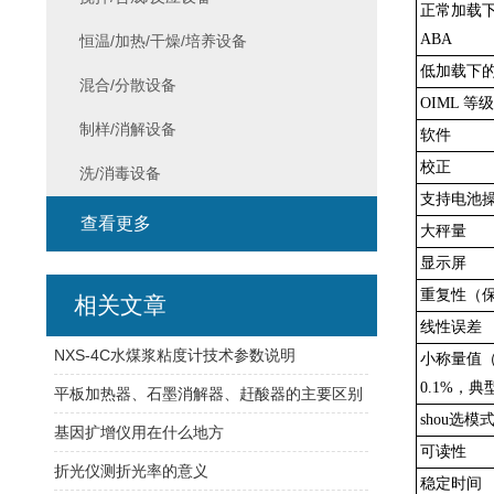
正常加载
ABA
恒温/加热/干燥/培养设备
低加载下的
混合/分散设备
OIML 等级
制样/消解设备
软件
校正
洗/消毒设备
支持电池
查看更多
大秤量
显示屏
重复性（
相关文章
线性误差
NXS-4C水煤浆粘度计技术参数说明
小称量值（U
0.1%，典
平板加热器、石墨消解器、赶酸器的主要区别
shou选模
基因扩增仪用在什么地方
可读性
折光仪测折光率的意义
稳定时间