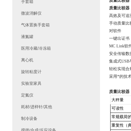
质量比较器
手套箱
质量比较器
微波消解仪
高效及可追
手动质量比
气体置换手套箱
对软件
液氮罐
一键出证书
MC Li
医用冷藏/冷冻箱
安全传输数
离心机
集成式
US
轻松实现合
旋转粘度计
采用*的技
实验室家具
质量比较器
定氮仪
大秤量
耗材/进样针/其他
可读性
常规载荷
制冷设备
重复性（
搅拌/合成/反应设备