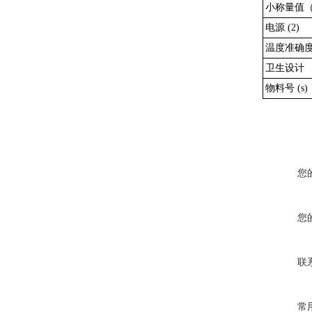
小称量值（U
电源 (2)
温度准确度(
卫生设计
物料号 (s)
您
您
联
常