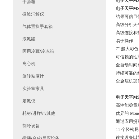
电子天平
MS
手套箱
电子天平
MS
微波消解仪
结果可信且
高级分析天
气体置换手套箱
高级连接和
液氮罐
易于操作
7" 超大
医用冷藏/冷冻箱
可信赖的性
离心机
全自动时间
持续可靠的
旋转粘度计
全金属机架
实验室家具
电子天平
MS
定氮仪
高性能称量
耗材/进样针/其他
优异的
Mo
通过应用提
制冷设备
11 个轻
连接设备以
搅拌/合成/反应设备