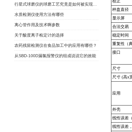
校正
行星式球磨仪的球磨工艺究竟是如何被实现的？
秤盘直径
水质检测仪使用方法有哪些
显示屏
离心管作用及技术啊参数
合法交易
关于酸度离子检定计的选择
稳定时间
重复性（
农药残留检测仪在食品加工中的应用有哪些？
接口
从SBD-100D漏氯报警仪的组成说说它的效能
尺寸
尺寸 (高x
应用
外壳
线性误差（
线性误差