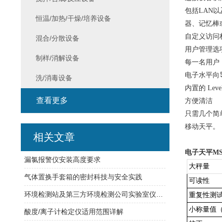
包括
LAN
恒温/加热/干燥/培养设备
器、记忆棒
自定义访问
混合/分散设备
用户管理选
制样/消解设备
每一名用户
电子水平向
洗/消毒设备
内置的
Le
查看更多
方便清洁
只需几个简
移动天平。
相关文章
电子天平
MS
漏氯报警仪安装高度要求
大秤量
气体置换手套箱的密封科技与安全实践
可读性
环境检测站及第三方环境检测公司实验室仪器配置清单
重复性测
小称量值（U
酸度/离子计检定仪适用范围详解