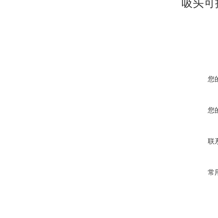
吸头可
您
您
联
常