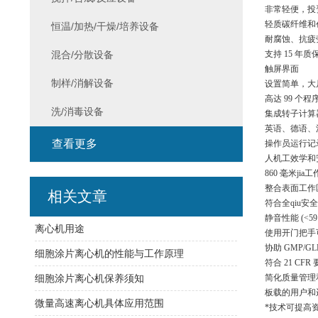
非常轻便，投
轻质碳纤维和
恒温/加热/干燥/培养设备
耐腐蚀、抗疲
混合/分散设备
支持
15 年质
触屏界面
制样/消解设备
设置简单，大
高达
99 个程
洗/消毒设备
集成转子计算
英语、德语、
查看更多
操作员运行记
人机工效学和
860 毫米jia
整合表面工作
相关文章
符合全qiu
安全
静音性能
(<59
离心机用途
使用开门把手
协助
GMP/G
细胞涂片离心机的性能与工作原理
符合
21 CFR
细胞涂片离心机保养须知
简化质量管理
板载的用户和
微量高速离心机具体应用范围
*技术可提高