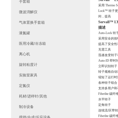
手套箱
采用
Thermo
Lock™ 转子更
微波消解仪
间，提高
Sorvall™
气体置换手套箱
描述
液氮罐
Auto-Lock 
采用安全的按
医用冷藏/冷冻箱
提高了安全性
无需工具
离心机
迅速改变转子
Auto-ID 即
旋转粘度计
立即识别转子
转子规格自动
实验室家具
缩短了运行时
各种转子组合
定氮仪
支持多用户和
Fiberlite 碳
耗材/进样针/其他
水平转子
定角转子
制冷设备
连续流
/区带
Fiberlite 碳
搅拌/合成/反应设备