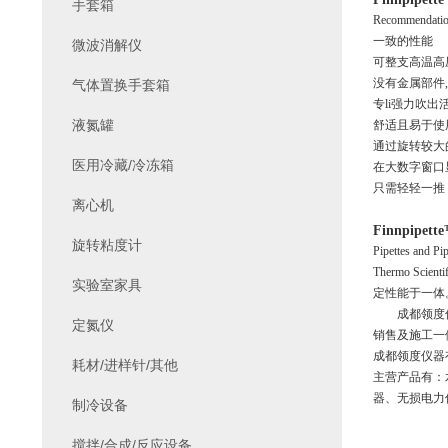
手套箱
Recommendatio
一致的性能
微波消解仪
可整支高温高
没有金属部件
气体置换手套箱
专li强力吹出
液氮罐
舒适且易于使
通过旋转较大
医用冷藏/冷冻箱
在大数字窗口
只需轻轻一推
离心机
Finnpip
旋转粘度计
Pipettes and Pip
Thermo S
实验室家具
定性能于一体。
成都领度
定氮仪
销售及施工一
成都领度仪器
耗材/进样针/其他
主营产品有：
器、无损电力
制冷设备
搅拌/合成/反应设备