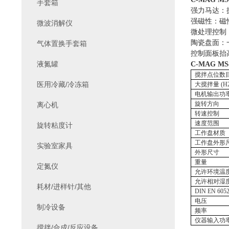
手套箱
强力马达：
强磁性：磁
微波消解仪
微处理控制
陶瓷盘面：
气体置换手套箱
控制面板抬
液氮罐
C-MAG M
搅拌点位数
医用冷藏/冷冻箱
大搅拌量
(H
电机输出功
旋转方向
离心机
转速控制
速度范围
旋转粘度计
工作盘材质
工作盘外形
实验室家具
外形尺寸
重量
定氮仪
允许环境温
允许相对湿
耗材/进样针/其他
DIN EN 605
电压
制冷设备
频率
仪器输入功
搅拌/合成/反应设备