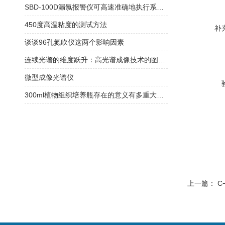
SBD-100D漏氯报警仪可高速准确地执行系统任务
450度高温粘度的测试方法
补
谈谈96孔氮吹仪这两个影响因素
连续光谱的维度跃升：高光谱成像技术的图谱合一原理与精细识别实践
微型成像光谱仪
300ml植物组织培养瓶存在的意义有多重大你知道吗？
上一篇：
C