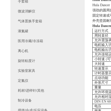
手套箱
Hula Dancer 
强劲的圆周
微波消解仪
固定转速或
外壳坚固耐
气体置换手套箱
Hula Danc
液氮罐
运行方式
周转直径
允许震荡承
医用冷藏/冷冻箱
电机输入
电机输出
离心机
允许连续
小转速 (可
旋转粘度计
大转速
转速显示
实验室家具
计时器显
点动功能
定氮仪
外形尺寸
重量
耗材/进样针/其他
允许环境
允许相对
制冷设备
DIN EN 
电压
搅拌/合成/反应设备
频率