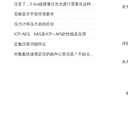
注意了，0.5ul超微量分光光度计需要在这样的环境中工作
常
实验室天平室环境要求
压力计和压力表的区别
ICP-AES、AAS及ICP—MS的性能及应用
详
定氮仪第功能特点
对氨氮快速测定仪的操作心里没底？不妨点开看看
补