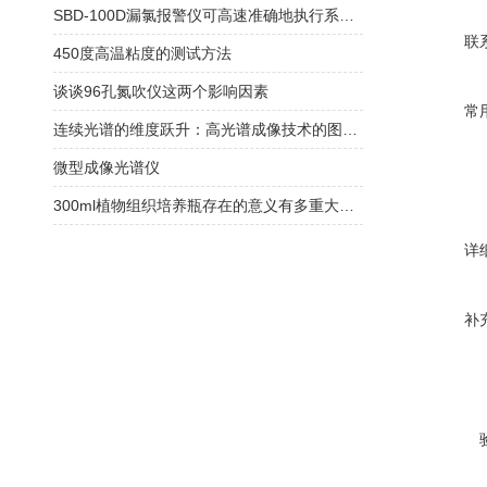
SBD-100D漏氯报警仪可高速准确地执行系统任务
联
450度高温粘度的测试方法
谈谈96孔氮吹仪这两个影响因素
常
连续光谱的维度跃升：高光谱成像技术的图谱合一原理与精细识别实践
微型成像光谱仪
300ml植物组织培养瓶存在的意义有多重大你知道吗？
详
补