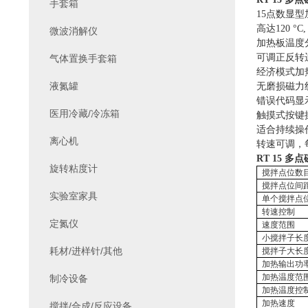
手套箱
15
点数显型
高达
120 °C
微波消解仪
加热板温度
可调正反转
气体置换手套箱
经济模式加
液氮罐
无磨损磁力
错误代码显
医用冷藏/冷冻箱
触摸式按键
适合持续操
离心机
转速可调，
RT 15
多点
旋转粘度计
搅拌点位数
搅拌点位间
实验室家具
单个搅拌点
转速控制
定氮仪
速度范围
小搅拌子长
耗材/进样针/其他
搅拌子大长
加热输出功
加热温度范
制冷设备
加热温度控
加热速度
搅拌/合成/反应设备