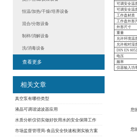
可调安全温
可调安全温
恒温/加热/干燥/培养设备
工作盘材质
工作盘外形
混合/分散设备
外形尺寸
重量
制样/消解设备
允许环境温
允许相对湿
洗/消毒设备
DIN EN 605
电压
查看更多
频率
仪器输入功
相关文章
真空泵有哪些类型
液晶可调谐滤波器应用
您
水质分析仪切实做好饮用水的安全保障工作
您
市场监督管理局-食品安全快速检测实验方案