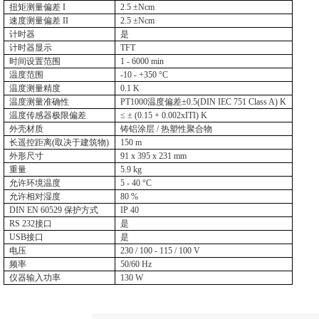
扭矩测量偏差
I
2.5 ±Ncm
速度测量偏差
II
2.5 ±Ncm
计时器
是
计时器显示
TFT
时间设置范围
1 - 6000 min
温度范围
-10 - +350 °C
温度测量精度
0.1 K
温度测量准确
性
PT1000
温度偏差
±0.5(DIN IEC 751 Class A) K
温度传感器极限偏差
≤ ± (0.15 + 0.002xITI) K
外壳材质
铸铝涂层
/
热塑性聚合物
长遥控距离
(
取决于建筑物
)
150 m
外形尺寸
91 x 395 x 231 mm
重量
5.9 kg
允许环境温度
5 - 40 °C
允许相对湿度
80 %
DIN EN 60529
保护方式
IP 40
RS 232
接口
是
USB
接口
是
电压
230 / 100 - 115 / 100 V
频率
50/60 Hz
仪器输入功率
130 W