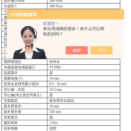
搅拌轴大转矩
200 Ncm
大扭矩
I
200 Ncm
大扭矩
II
40 Ncm
速度范围
I (50 Hz)
6 - 400 rpm
速度范围
II (50 Hz)
30 - 2000 rpm
欢迎您！
来自局域网的朋友！有什么可以帮
速度范围
I (60 Hz)
6 - 400 rpm
助您的吗？
速度范围
II (60 Hz)
30 - 2000 rpm
转速控制
无级
转速设置精度
1 ±rpm
n > 300rpm
时速度测量偏差
1 ±%
n < 300rpm
时速度测量偏差
3 ±rpm
搅拌桨固定
转夹头
外接温度传感器接口
PT1000
温度显示
是
插塞连接
(?)
10 mm
转夹头夹持范围小直径
0.5 - 10 mm
空心轴，内径
10.3 mm
空心轴
(
停止状态可插入
)
是
支架固定
延长臂夹头固定
延长臂直径
16 mm
延长臂长度
220 mm
转矩显示
是
额定转矩
2 Nm
转矩测量
趋势