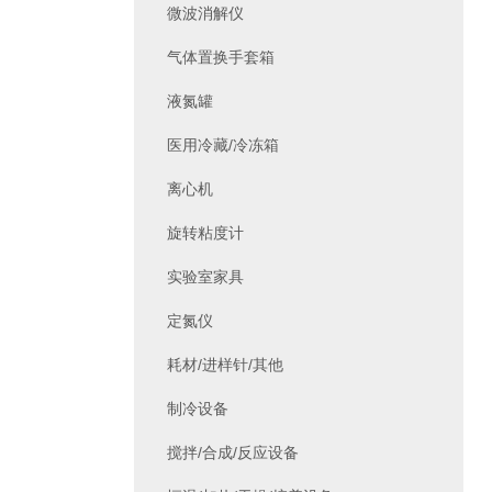
微波消解仪
气体置换手套箱
液氮罐
医用冷藏/冷冻箱
离心机
旋转粘度计
实验室家具
定氮仪
耗材/进样针/其他
制冷设备
搅拌/合成/反应设备