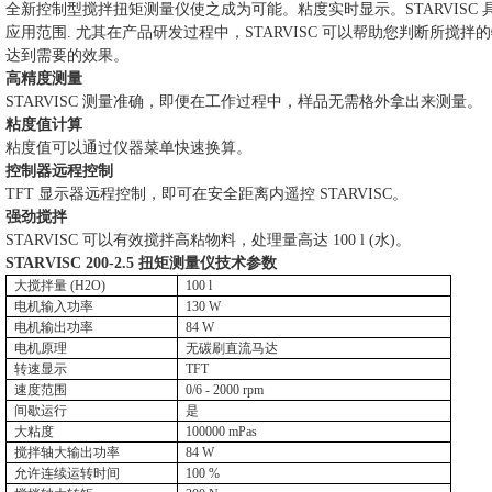
全新控制型搅拌扭矩测量仪使之成为可能。粘度实时显示。
STARVISC
应用范围
.
尤其在产品研发过程中，
STARVISC
可以帮助您判断所搅拌
达到需要的效果。
高精度测量
STARVISC
测量准确，即便在工作过程中，样品无需格外拿出来测量。
粘度值计算
粘度值可以通过仪器菜单快速换算。
控制器远程控制
TFT
显示器远程控制，即可在安全距离内遥控
STARVISC
。
强劲搅拌
STARVISC
可以有效搅拌高粘物料，处理量高达
100 l (
水
)
。
STARVISC 200-2.5
扭矩测量仪技术参数
大搅拌量
(H2O)
100 l
电机输入功率
130 W
电机输出功率
84 W
电机原理
无碳刷直流马达
转速显示
TFT
速度范围
0/6 - 2000 rpm
间歇运行
是
大粘度
100000 mPas
搅拌轴大输出功率
84 W
允许连续运转时间
100 %