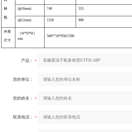
林
(ф16mm)
740
555
瓶
(ф12mm)
1320
990
外形
（W*D*H）
560*710*950/1390
mm
尺寸
产品：
您的单位：
您的姓名：
联系电话：