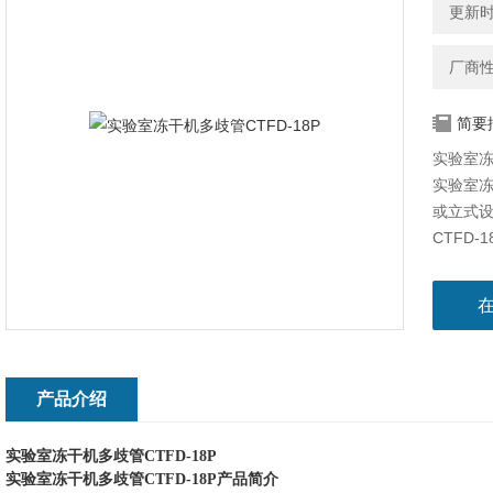
更新时间
厂商
简要
实验室冻
实验室
或立式
CTFD
均有广
麻疹疫
等。在
骨骼、
产品介绍
实验室冻干机多歧管
CTFD-18P
实验室冻干机多歧管
CTFD-18P
产品简介