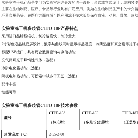
实验室冻干机产品是
专门为实验室用户开发的冻干设备，台式或立式设计，结构紧
主要在生物制药、医疗、食品等行业均有广泛应用。例如在生物制品生产中的卡介
环器官用药等。在医疗方面领域可以利用冻干技术长期保存血液、动脉、骨骼、皮
实验室冻干机多歧管
CTFD-18P
产品特点
采用进口品牌压缩机，制冷速度快，制冷量大
7寸彩色液晶触摸屏设计，数字与曲线同时显示样品温度、冷阱温度和真空度等冻干
标配
USB接口，具有历史数据查询与存储功能
充气阀可充干燥惰性气体（选配）
冷阱电化霜功能（选配）
隔板电加热功能，可摸索中试冻干工艺（选配）
配件丰富
性能可靠
实验室冻干机多歧管
CTFD-18P
技术参数
CTFD-18S
CTFD-18P
CTFD-18
型号
（标准型）
（多歧管普通型）
（压盖型
冷阱温度（℃）
≤-55/≤-80