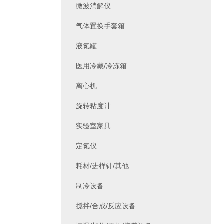
微波消解仪
气体置换手套箱
液氮罐
医用冷藏/冷冻箱
离心机
旋转粘度计
实验室家具
定氮仪
耗材/进样针/其他
制冷设备
搅拌/合成/反应设备