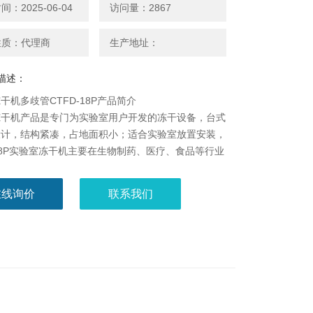
：2025-06-04
访问量：2867
性质：代理商
生产地址：
描述：
干机多歧管CTFD-18P产品简介
冻干机产品是专门为实验室用户开发的冻干设备，台式
设计，结构紧凑，占地面积小；适合实验室放置安装，
-18P实验室冻干机主要在生物制药、医疗、食品等行业
泛应用。例如在生物制品生产中的卡介苗、流脑菌苗、
苗、流感疫苗等；西药生产中抗生素药、循环器官用药
在线询价
联系我们
医疗方面领域可以利用冻干技术长期保存血液、动脉、
皮肤、角膜和神经组织