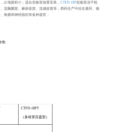
凑，占地面积小；适合实验室放置安装，
CTFD-18P
实验室冻干机
苗、流脑菌苗、麻疹疫苗、流感疫苗等；西药生产中抗生素药、循
肤、角膜和神经组织等各种器官；
参数
T
CTFD-18PT
）
（多歧管压盖型）