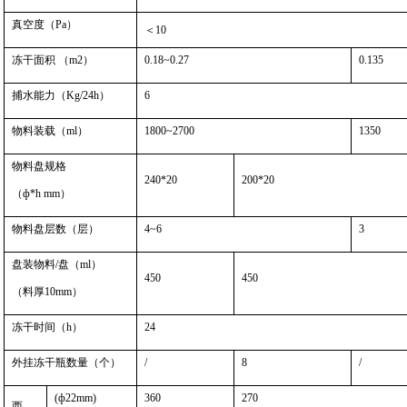
真空度（Pa）
＜10
冻干面积 （m
2
）
0.18~0.27
0.135
捕水能力（Kg/24h）
6
物料装载（ml）
1800~2700
1350
物料盘规格
240*20
200*20
（ф*h mm）
物料盘层数（层）
4~6
3
盘装物料/盘（ml）
450
450
（料厚10mm）
冻干时间（h）
24
外挂冻干瓶数量（个）
/
8
/
(ф22mm)
360
270
西