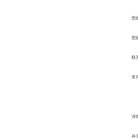
您
您
联
常
详
补