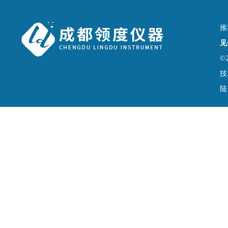
推
见
©
技
陆