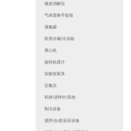
微波消解仪
气体置换手套箱
液氮罐
医用冷藏/冷冻箱
离心机
旋转粘度计
实验室家具
定氮仪
耗材/进样针/其他
制冷设备
搅拌/合成/反应设备